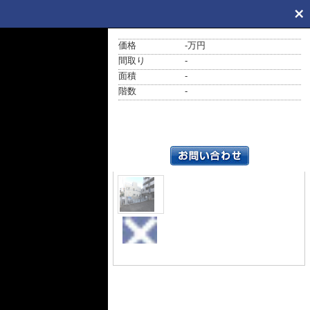
価格
-万円
間取り
-
面積
-
階数
-
外観