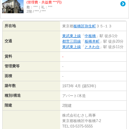
(管理費・共益費 ***円)
敷：***｜礼：***
2階 / *** / ***
所在地
東京都
板橋区
弥生町
３５-１３
東武東上線
「
中板橋
」駅 徒歩1分
交通
都営三田線
「
板橋本町
」駅 徒歩20分
東武東上線
「
ときわ台
」駅 徒歩11分
賃料
-
管理費等
-
面積
-
築年数
1973年 4月 (築53年)
種別/構造
アパート/木造
階建
2階建
株式会社むさし商事
東京都板橋区中板橋7-2
TEL:03-5375-5555