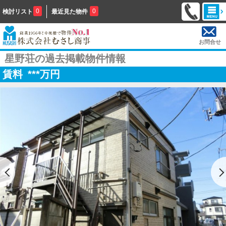
0
0
検討リスト
最近見た物件
お問合せ
星野荘の過去掲載物件情報
賃料
***
万円