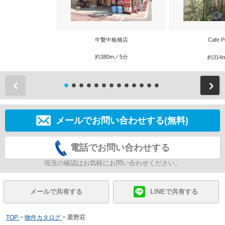
牛繋中板橋店
Cafe 
約380m／5分
約314
前
メールでお問い合わせする(無料)
電話でお問い合わせする
現況の確認はお気軽にお問い合わせください。
メールで共有する
LINEで共有する
TOP
>
物件カタログ
>
星野荘