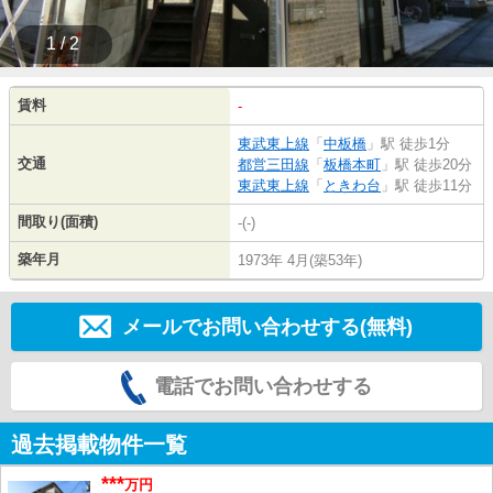
1 / 2
賃料
-
東武東上線
「
中板橋
」駅 徒歩1分
交通
都営三田線
「
板橋本町
」駅 徒歩20分
東武東上線
「
ときわ台
」駅 徒歩11分
間取り(面積)
-(-)
築年月
1973年 4月(築53年)
メールでお問い合わせする(無料)
電話でお問い合わせする
過去掲載物件一覧
***
万円