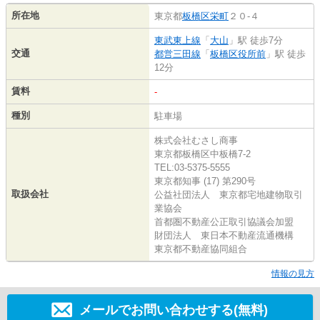
所在地
東京都
板橋区
栄町
２０-４
東武東上線
「
大山
」駅 徒歩7分
交通
都営三田線
「
板橋区役所前
」駅 徒歩
12分
賃料
-
種別
駐車場
株式会社むさし商事
東京都板橋区中板橋7-2
TEL:03-5375-5555
東京都知事 (17) 第290号
取扱会社
公益社団法人 東京都宅地建物取引
業協会
首都圏不動産公正取引協議会加盟
財団法人 東日本不動産流通機構
東京都不動産協同組合
情報の見方
メールでお問い合わせする(無料)