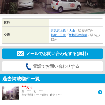
賃料
-
東武東上線
「
大山
」駅 徒歩7分
交通
都営三田線
「
板橋区役所前
」駅 徒歩
12分
メールでお問い合わせする(無料)
電話でお問い合わせする
過去掲載物件一覧
***
万円
敷：***｜礼：***
契約期間：*** / 引渡し時期：***