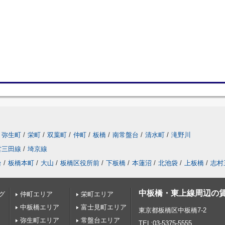
弥生町
/
栄町
/
双葉町
/
仲町
/
板橋
/
南常盤台
/
清水町
/
滝野川
営三田線
/
埼京線
台
/
板橋本町
/
大山
/
板橋区役所前
/
下板橋
/
本蓮沼
/
北池袋
/
上板橋
/
志村
中板橋・東上線周辺の
グ
仲町エリア
栄町エリア
中板橋エリア
富士見町エリア
東京都板橋区中板橋7-2
弥生町エリア
常盤台エリア
TEL:03-5375-5555