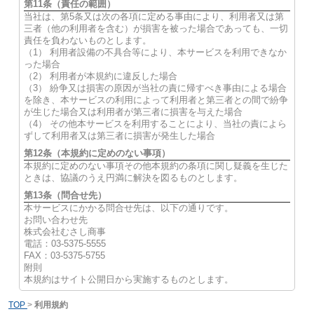
第11条（責任の範囲）
当社は、第5条又は次の各項に定める事由により、利用者又は第
三者（他の利用者を含む）が損害を被った場合であっても、一切
責任を負わないものとします。
（1） 利用者設備の不具合等により、本サービスを利用できなか
った場合
（2） 利用者が本規約に違反した場合
（3） 紛争又は損害の原因が当社の責に帰すべき事由による場合
を除き、本サービスの利用によって利用者と第三者との間で紛争
が生じた場合又は利用者が第三者に損害を与えた場合
（4） その他本サービスを利用することにより、当社の責によら
ずして利用者又は第三者に損害が発生した場合
第12条（本規約に定めのない事項）
本規約に定めのない事項その他本規約の条項に関し疑義を生じた
ときは、協議のうえ円満に解決を図るものとします。
第13条（問合せ先）
本サービスにかかる問合せ先は、以下の通りです。
お問い合わせ先
株式会社むさし商事
電話：03-5375-5555
FAX：03-5375-5755
附則
本規約はサイト公開日から実施するものとします。
TOP
>
利用規約