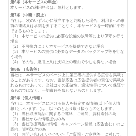
第6条（本サービスの料金）
本サービスの利用料金は、無料とします。
第7条（中断・廃止）
当社は、次のいずれかに該当すると判断した場合、利用者への事
前の連絡又は承諾を要することなく、本サービスを一時的に中断
できるものとします。
（1） 本サービスの提供に必要な設備の故障等により保守を行う
場合
（2） 不可抗力により本サービスを提供できない場合
（3） 本サービスの提供に必要なデータのバックアップ等を行な
う場合
（4） その他、運用上又は技術上の理由でやむを得ない場合
第8条 （広告等）
当社は、本サービスのページ上に第三者の提供する広告を掲載す
ることがあります。なお、当該広告は広告提供者の責任で掲載さ
れるものであって、当社はその正確性、適法性等について保証す
るものではなく、一切責任を負わないものとします。
第9条（個人情報）
当社は、本サービスにおける個人を特定する情報(以下｢個人情
報｣といいます。)は、以下のとおり取り扱うものとします。
（1） 当社取扱商品に関するご連絡、ご通知、資料送付の為
（2） 当社からの情報提供の為
（3） 当社取扱商品の情報、キャンペーン情報（広告含む）のご
案内、資料送付の為
（4） お問い合わせいただいた「ご質問・ご意見等」に対して、