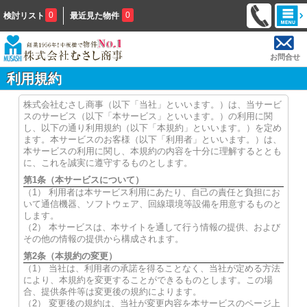
0
0
検討リスト
最近見た物件
お問合せ
利用規約
株式会社むさし商事（以下「当社」といいます。）は、当サービ
スのサービス（以下「本サービス」といいます。）の利用に関
し、以下の通り利用規約（以下「本規約」といいます。）を定め
ます。本サービスのお客様（以下「利用者」といいます。）は、
本サービスの利用に関し、本規約の内容を十分に理解するととも
に、これを誠実に遵守するものとします。
第1条（本サービスについて）
（1） 利用者は本サービス利用にあたり、自己の責任と負担にお
いて通信機器、ソフトウェア、回線環境等設備を用意するものと
します。
（2） 本サービスは、本サイトを通して行う情報の提供、および
その他の情報の提供から構成されます。
第2条（本規約の変更）
（1） 当社は、利用者の承諾を得ることなく、当社が定める方法
により、本規約を変更することができるものとします。この場
合、提供条件等は変更後の規約によります。
（2） 変更後の規約は、当社が変更内容を本サービスのページ上