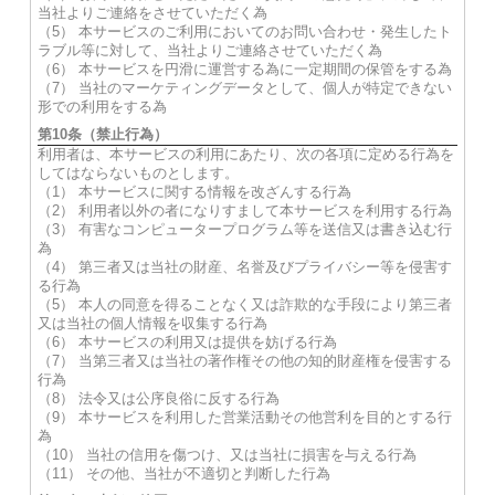
当社よりご連絡をさせていただく為
（5） 本サービスのご利用においてのお問い合わせ・発生したト
ラブル等に対して、当社よりご連絡させていただく為
（6） 本サービスを円滑に運営する為に一定期間の保管をする為
（7） 当社のマーケティングデータとして、個人が特定できない
形での利用をする為
第10条（禁止行為）
利用者は、本サービスの利用にあたり、次の各項に定める行為を
してはならないものとします。
（1） 本サービスに関する情報を改ざんする行為
（2） 利用者以外の者になりすまして本サービスを利用する行為
（3） 有害なコンピュータープログラム等を送信又は書き込む行
為
（4） 第三者又は当社の財産、名誉及びプライバシー等を侵害す
る行為
（5） 本人の同意を得ることなく又は詐欺的な手段により第三者
又は当社の個人情報を収集する行為
（6） 本サービスの利用又は提供を妨げる行為
（7） 当第三者又は当社の著作権その他の知的財産権を侵害する
行為
（8） 法令又は公序良俗に反する行為
（9） 本サービスを利用した営業活動その他営利を目的とする行
為
（10） 当社の信用を傷つけ、又は当社に損害を与える行為
（11） その他、当社が不適切と判断した行為