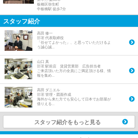
板橋区弥生町
中板橋駅 徒歩7分
スタッフ紹介
高田 修一
部署:
代表取締役
「任せてよかった」、と思っていただけるよ
う誠心誠...
山口 真
部署:
駅前店 賃貸営業部 広告担当者
ご来店頂いた方の全員にご満足頂ける様、情
報を集め...
高田 ダニエル
部署:
管理・図面作成
海外から来た方でも安心して日本でお部屋が
借りえる...
スタッフ紹介をもっと見る