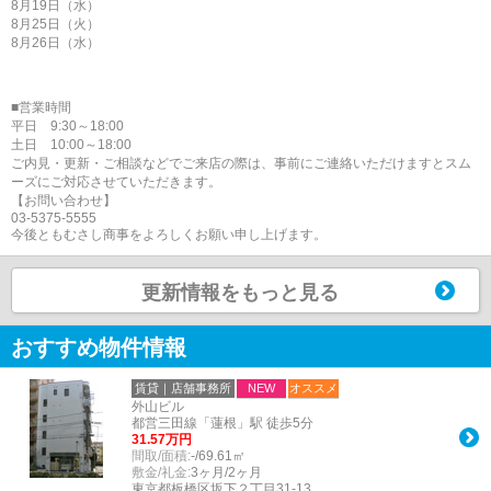
8月19日（水）
8月25日（火）
8月26日（水）
■営業時間
平日 9:30～18:00
土日 10:00～18:00
ご内見・更新・ご相談などでご来店の際は、事前にご連絡いただけますとスム
ーズにご対応させていただきます。
【お問い合わせ】
03-5375-5555
今後ともむさし商事をよろしくお願い申し上げます。
更新情報をもっと見る
おすすめ物件情報
賃貸｜店舗事務所
NEW
オススメ
外山ビル
都営三田線「蓮根」駅 徒歩5分
31.57万円
間取/面積:
-/69.61㎡
敷金/礼金:
3ヶ月/2ヶ月
東京都板橋区坂下２丁目31-13