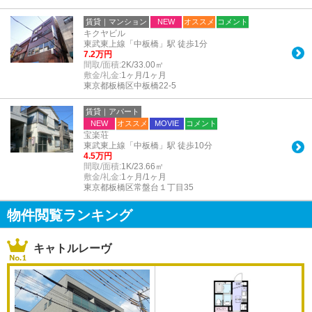
賃貸｜マンション
NEW
オススメ
コメント
キクヤビル
東武東上線「中板橋」駅 徒歩1分
7.2万円
間取/面積:
2K/33.00㎡
敷金/礼金:
1ヶ月/1ヶ月
東京都板橋区中板橋22-5
賃貸｜アパート
NEW
オススメ
MOVIE
コメント
宝楽荘
東武東上線「中板橋」駅 徒歩10分
4.5万円
間取/面積:
1K/23.66㎡
敷金/礼金:
1ヶ月/1ヶ月
東京都板橋区常盤台１丁目35
物件閲覧ランキング
キャトルレーヴ