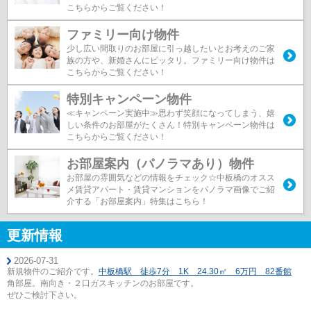
こちらからご覧ください！
ファミリー向け物件
少し広い間取りのお部屋に引っ越したいとお考えのご家
族の方や、新婚さんにピッタリ。ファミリー向け物件は
こちらからご覧ください！
特別キャンペーン物件
≪キャンペーン実施中≫思わず笑顔になってしまう、嬉
しい条件のお部屋がたくさん！特別キャンペーン物件は
こちらからご覧ください！
お部屋案内（パノラマあり）物件
お部屋の雰囲気などの情報をチェック☆中板橋のオスス
メ賃貸アパート・賃貸マンションをパノラマ画像でご紹
介する「お部屋案内」特集はこちら！
更新情報
2026-07-31
新規物件のご紹介です。
中板橋駅 徒歩7分 1K 24.30㎡ 6万円 82番館
角部屋。南向き・２口ガスキッチンのお部屋です。
ぜひご検討下さい。