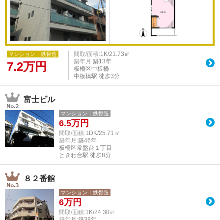
間取/面積:
1K/21.73㎡
マンション｜鉄骨造
築年月:
築13年
7.2
万円
板橋区中板橋
中板橋駅 徒歩3分
富士ビル
マンション｜鉄骨造
6.5
万円
間取/面積:
1DK/25.71㎡
築年月:
築46年
板橋区常盤台１丁目
ときわ台駅 徒歩8分
８２番館
マンション｜鉄骨造
6
万円
間取/面積:
1K/24.30㎡
築年月:
築38年