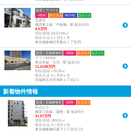
賃貸｜アパート
NEW
オススメ
MOVIE
コメント
宝楽荘
東武東上線「中板橋」駅 徒歩10分
4.5万円
間取/面積:
1K/23.66㎡
敷金/礼金:
1ヶ月/1ヶ月
東京都板橋区常盤台１丁目35
賃貸｜店舗事務所
NEW
オススメ
コメント
アプリKOGA
東北本線「古河」駅 徒歩1分
11.4196万円
間取/面積:
-/76.26㎡
敷金/礼金:
3ヶ月/0ヶ月
茨城県古河市本町１丁目2-1
新着物件情報
賃貸｜店舗事務所
NEW
オススメ
外山ビル
都営三田線「蓮根」駅 徒歩5分
31.57万円
間取/面積:
-/69.61㎡
敷金/礼金:
3ヶ月/2ヶ月
東京都板橋区坂下２丁目31-13