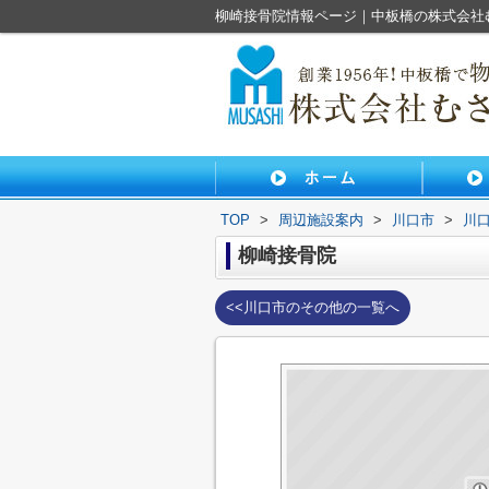
柳崎接骨院情報ページ｜中板橋の株式会社
TOP
>
周辺施設案内
>
川口市
>
川
柳崎接骨院
<<川口市のその他の一覧へ