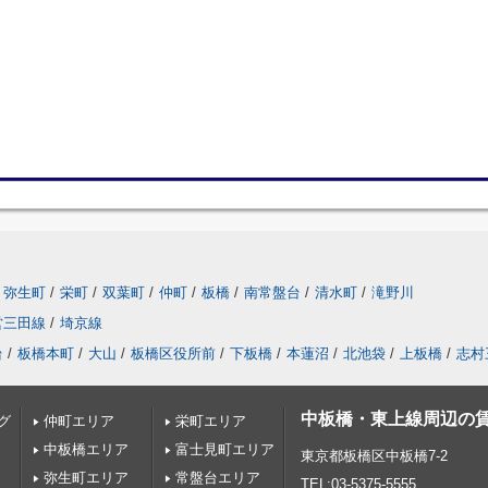
弥生町
/
栄町
/
双葉町
/
仲町
/
板橋
/
南常盤台
/
清水町
/
滝野川
営三田線
/
埼京線
台
/
板橋本町
/
大山
/
板橋区役所前
/
下板橋
/
本蓮沼
/
北池袋
/
上板橋
/
志村
中板橋・東上線周辺の
グ
仲町エリア
栄町エリア
中板橋エリア
富士見町エリア
東京都板橋区中板橋7-2
弥生町エリア
常盤台エリア
TEL:03-5375-5555