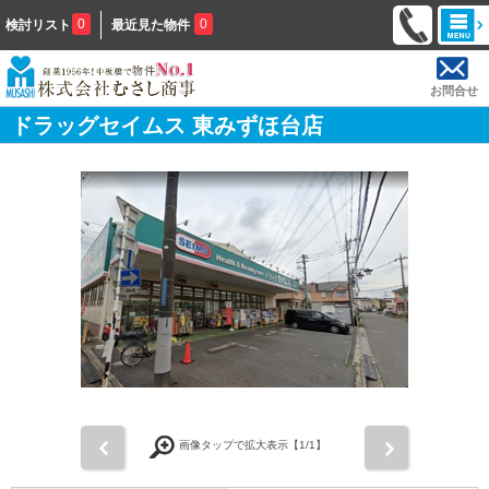
0
0
検討リスト
最近見た物件
お問合せ
ドラッグセイムス 東みずほ台店
前
次
画像タップで拡大表示【
1
/1】