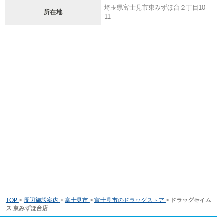
埼玉県富士見市東みずほ台２丁目10-
所在地
11
TOP
>
周辺施設案内
>
富士見市
>
富士見市のドラッグストア
>
ドラッグセイム
ス 東みずほ台店