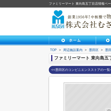
ファミリーマート 東向島五丁目店情報ペ
TOP
>
周辺施設案内
>
墨田区
>
墨
ファミリーマート 東向島五
<<墨田区のコンビニエンスストアの一覧