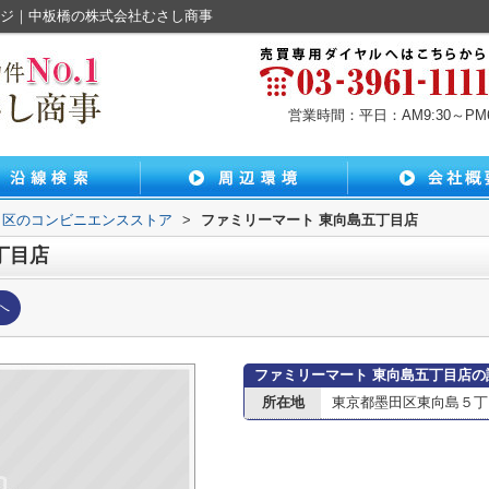
ージ｜中板橋の株式会社むさし商事
営業時間：平日：AM9:30～PM6:
田区のコンビニエンスストア
>
ファミリーマート 東向島五丁目店
丁目店
へ
ファミリーマート 東向島五丁目店の
所在地
東京都墨田区東向島５丁目