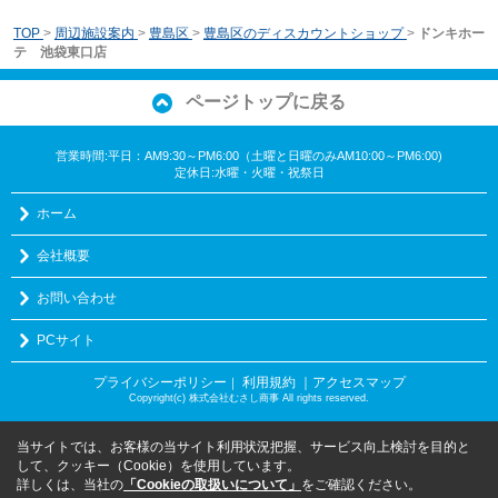
TOP
>
周辺施設案内
>
豊島区
>
豊島区のディスカウントショップ
>
ドンキホー
テ 池袋東口店
ページトップに戻る
営業時間:平日：AM9:30～PM6:00（土曜と日曜のみAM10:00～PM6:00)
定休日:水曜・火曜・祝祭日
ホーム
会社概要
お問い合わせ
PCサイト
プライバシーポリシー
利用規約
｜アクセスマップ
｜
Copyright(c) 株式会社むさし商事 All rights reserved.
当サイトでは、お客様の当サイト利用状況把握、サービス向上検討を目的と
して、クッキー（Cookie）を使用しています。
詳しくは、当社の
「Cookieの取扱いについて」
をご確認ください。