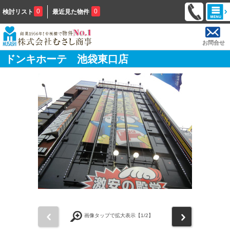
0
0
検討リスト
最近見た物件
お問合せ
ドンキホーテ 池袋東口店
前
次
画像タップで拡大表示【
1
/2】