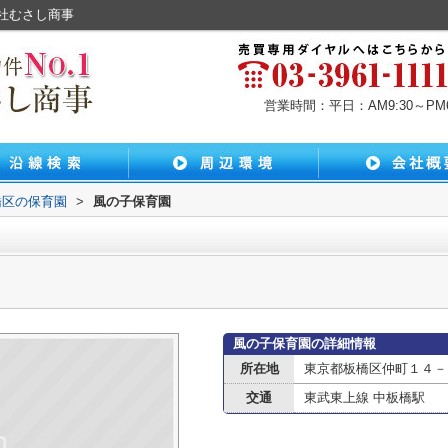
社むさし商事
営業時間：平日：AM9:30～PM6:
橋区の保育園
>
風の子保育園
風の子保育園の詳細情報
所在地
東京都板橋区仲町１４－
交通
東武東上線 中板橋駅