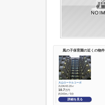
風の子保育園の近くの物件
大山ローヤルコーポ
2LDK/43.20㎡
10.7
万円
約343m／5分
詳細を見る