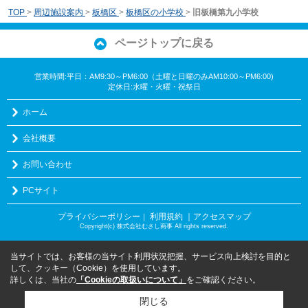
TOP
>
周辺施設案内
>
板橋区
>
板橋区の小学校
>
旧板橋第九小学校
ページトップに戻る
営業時間:平日：AM9:30～PM6:00（土曜と日曜のみAM10:00～PM6:00)
定休日:水曜・火曜・祝祭日
ホーム
会社概要
お問い合わせ
PCサイト
プライバシーポリシー
利用規約
｜アクセスマップ
｜
Copyright(c) 株式会社むさし商事 All rights reserved.
当サイトでは、お客様の当サイト利用状況把握、サービス向上検討を目的と
して、クッキー（Cookie）を使用しています。
詳しくは、当社の
「Cookieの取扱いについて」
をご確認ください。
閉じる