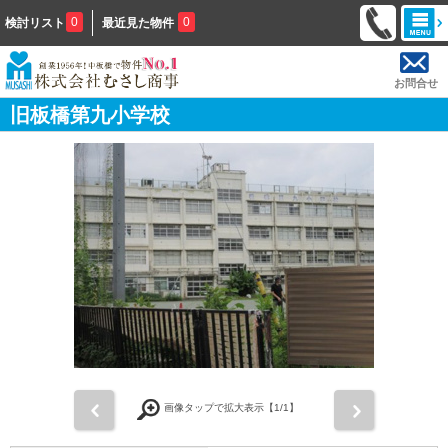
0
0
検討リスト
最近見た物件
お問合せ
旧板橋第九小学校
前
次
画像タップで拡大表示【
1
/1】