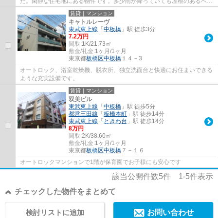
た。閑静な住宅地にある物件です。多少雨が降っていても屋根のあるベラ
ンダなら洗濯物が干せます。靴の保管場所と...
賃貸｜マンション
キャトルレーヴ
東武東上線
「
中板橋
」駅 徒歩3分
7.2万円
間取:
1K/21.73㎡
敷金/礼金:
1ヶ月/1ヶ月
東京都
板橋区
中板橋
１４－3
オートロック、浴室乾燥機、脱衣所、独立洗面台と快適にお住まいできる
ような充実設備です。
賃貸｜マンション
双美ビル
東武東上線
「
中板橋
」駅 徒歩5分
都営三田線
「
板橋本町
」駅 徒歩14分
東武東上線
「
ときわ台
」駅 徒歩14分
8万円
間取:
2K/38.60㎡
敷金/礼金:
1ヶ月/1ヶ月
東京都
板橋区
中板橋
７－１６
オートロックマンションで1階が保育園でお子様にも安心です
該当公開件数
5
件
1-5
件表示
チェックした物件をまとめて
検討リストに追加
お問い合わせ