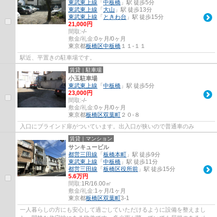
東武東上線
「
中板橋
」駅 徒歩5分
東武東上線
「
大山
」駅 徒歩13分
東武東上線
「
ときわ台
」駅 徒歩15分
21,000円
間取:
-/-
敷金/礼金:
0ヶ月/0ヶ月
東京都
板橋区
中板橋
１１-１１
駅近、平置きの駐車場です。
賃貸｜駐車場
小玉駐車場
東武東上線
「
中板橋
」駅 徒歩5分
23,000円
間取:
-/-
敷金/礼金:
0ヶ月/0ヶ月
東京都
板橋区
双葉町
２０-８
入口にブラインド扉がついています。出入口が狭いので普通車のみ
賃貸｜マンション
サンキュービル
都営三田線
「
板橋本町
」駅 徒歩9分
東武東上線
「
中板橋
」駅 徒歩11分
都営三田線
「
板橋区役所前
」駅 徒歩15分
5.6万円
間取:
1R/16.00㎡
敷金/礼金:
1ヶ月/1ヶ月
東京都
板橋区
双葉町
3-1
一人暮らしの方にも安心して過ごしていただけるように設備を整えまし