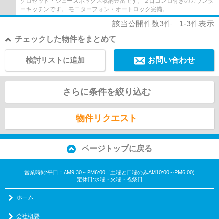
クロゼット・シューズボックス収納豊富です。２口コンロ付きのカウンタ
ーキッチンです。 モニターフォン・オートロック完備。
該当公開件数
3
件
1-3
件表示
チェックした物件をまとめて
検討リストに追加
お問い合わせ
さらに条件を絞り込む
物件リクエスト
ページトップに戻る
営業時間:平日：AM9:30～PM6:00（土曜と日曜のみAM10:00～PM6:00)
定休日:水曜・火曜・祝祭日
ホーム
会社概要