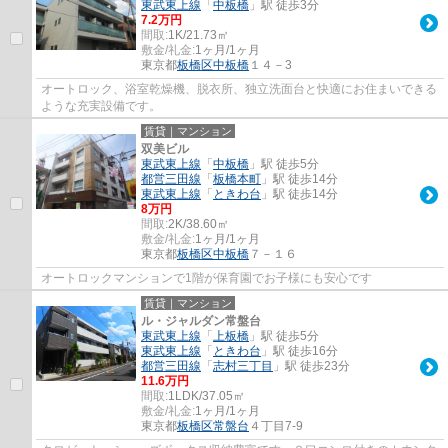
東武東上線
「
中板橋
」駅 徒歩3分
7.2万円
間取:
1K/21.73㎡
敷金/礼金:
1ヶ月/1ヶ月
東京都
板橋区
中板橋
１４－3
オートロック、浴室乾燥機、脱衣所、独立洗面台と快適にお住まいできる
ような充実設備です。
賃貸｜マンション
双美ビル
東武東上線
「
中板橋
」駅 徒歩5分
都営三田線
「
板橋本町
」駅 徒歩14分
東武東上線
「
ときわ台
」駅 徒歩14分
8万円
間取:
2K/38.60㎡
敷金/礼金:
1ヶ月/1ヶ月
東京都
板橋区
中板橋
７－１６
オートロックマンションで1階が保育園でお子様にも安心です
賃貸｜マンション
ル・ジャルダン常盤台
東武東上線
「
上板橋
」駅 徒歩5分
東武東上線
「
ときわ台
」駅 徒歩16分
都営三田線
「
志村三丁目
」駅 徒歩23分
11.6万円
間取:
1LDK/37.05㎡
敷金/礼金:
1ヶ月/1ヶ月
東京都
板橋区
常盤台
４丁目7-9