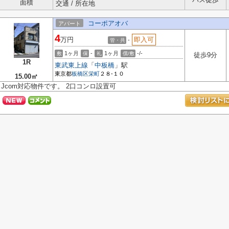
面積
交通 / 所在地
コーポアオバ
アパート
4
万円
即入可
-
管・共
1ヶ月
-
1ヶ月
-/-
敷
保
礼
償/敷
徒歩9分
1R
東武東上線
「
中板橋
」駅
東京都
板橋区
栄町
２８-１０
15.00㎡
Jcom対応物件です。 2口コンロ設置可