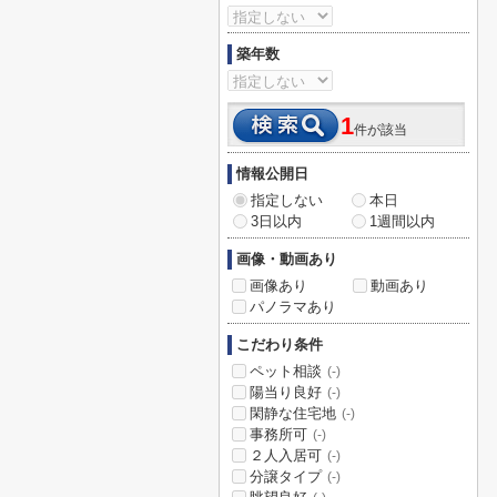
築年数
1
件が該当
情報公開日
指定しない
本日
3日以内
1週間以内
画像・動画あり
画像あり
動画あり
パノラマあり
こだわり条件
ペット相談
(-)
陽当り良好
(-)
閑静な住宅地
(-)
事務所可
(-)
２人入居可
(-)
分譲タイプ
(-)