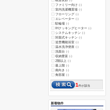
眺望良好
(-)
ファミリー向け
(-)
室内洗濯機置場
(-)
フローリング
(-)
エレベーター
(-)
駐輪場
(-)
IHクッキングヒーター
(-)
システムキッチン
(-)
対面式キッチン
(-)
追焚機能浴室
(-)
温水洗浄便座
(-)
洗面台
(-)
収納豊富
(-)
2階以上
(-)
最上階
(-)
南向き
(-)
角部屋
(-)
1
件が該当
新着物件