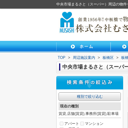
中央市場まるさと（スーパー）周辺の物件
TOP
>
周辺施設案内
>
板橋区
>
板
中央市場まるさと（スーパ
種別で絞り込む
現在の種別
賃貸,店舗(賃貸),事務所(賃貸),駐車場
アパート
マンション