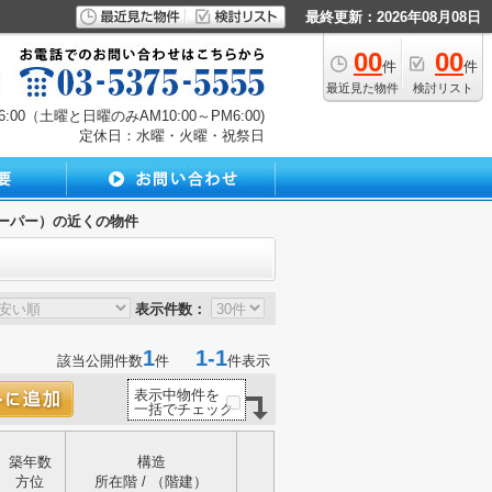
最終更新：2026年08月08日
00
00
件
件
最近見た物件
検討リスト
00（土曜と日曜のみAM10:00～PM6:00)
定休日：水曜・火曜・祝祭日
ーパー）の近くの物件
表示件数：
1
1-1
該当公開件数
件
件表示
表示中物件を
一括でチェック
築年数
構造
方位
所在階 / （階建）