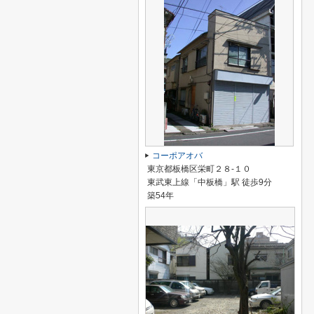
コーポアオバ
東京都板橋区栄町２８-１０
東武東上線「中板橋」駅 徒歩9分
築54年