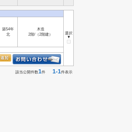
築54年
木造
選択
北
2階/（2階建）
▼
1
1-1
該当公開件数
件
件表示