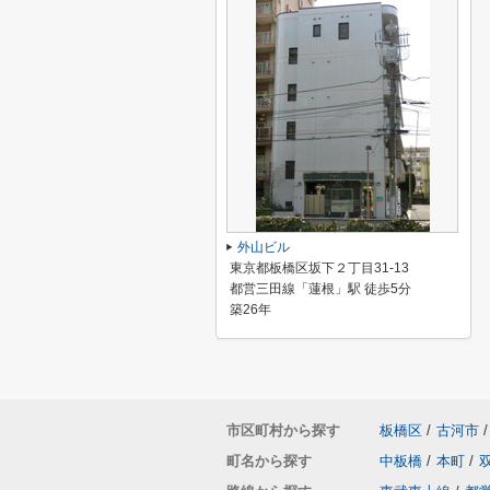
外山ビル
東京都板橋区坂下２丁目31-13
都営三田線「蓮根」駅 徒歩5分
築26年
市区町村から探す
板橋区
/
古河市
/
町名から探す
中板橋
/
本町
/