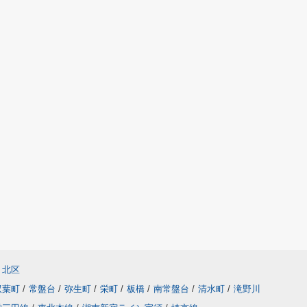
北区
双葉町
/
常盤台
/
弥生町
/
栄町
/
板橋
/
南常盤台
/
清水町
/
滝野川