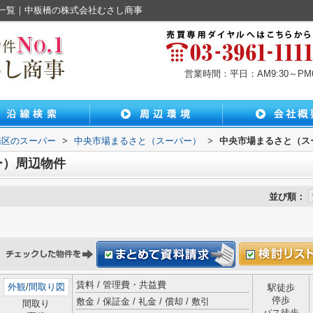
一覧｜中板橋の株式会社むさし商事
営業時間：平日：AM9:30～PM6:
橋区のスーパー
>
中央市場まるさと（スーパー）
>
中央市場まるさと（ス
ー）周辺物件
並び順：
賃料 / 管理費・共益費
外観
/
間取り図
駅徒歩
停歩
敷金 / 保証金 / 礼金 / 償却 / 敷引
間取り
バス徒歩