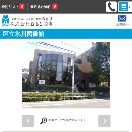
0
0
検討リスト
最近見た物件
お問合せ
区立氷川図書館
前
次
画像タップで拡大表示【
1
/1】