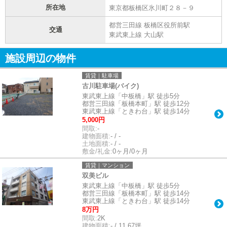
所在地
東京都板橋区氷川町２８－９
都営三田線 板橋区役所前駅
交通
東武東上線 大山駅
施設周辺の物件
賃貸｜駐車場
古川駐車場(バイク)
東武東上線「中板橋」駅 徒歩5分
都営三田線「板橋本町」駅 徒歩12分
東武東上線「ときわ台」駅 徒歩14分
5,000円
間取:
-
建物面積:
- / -
土地面積:
- / -
敷金/礼金:
0ヶ月/0ヶ月
賃貸｜マンション
双美ビル
東武東上線「中板橋」駅 徒歩5分
都営三田線「板橋本町」駅 徒歩14分
東武東上線「ときわ台」駅 徒歩14分
8万円
間取:
2K
建物面積:
- / 11.67坪