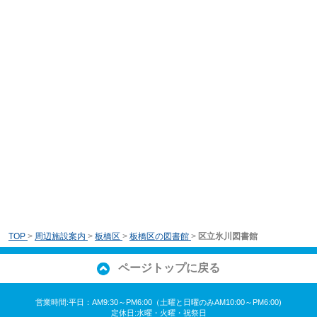
TOP
>
周辺施設案内
>
板橋区
>
板橋区の図書館
>
区立氷川図書館
ページトップに戻る
営業時間:平日：AM9:30～PM6:00（土曜と日曜のみAM10:00～PM6:00)
定休日:水曜・火曜・祝祭日