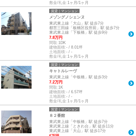
敷金/礼金:
1ヶ月/1ヶ月
賃貸｜マンション
メゾングノシェンヌ
東武東上線「大山」駅 徒歩7分
都営三田線「板橋区役所前」駅 徒歩7分
東武東上線「下板橋」駅 徒歩9分
7.8万円
間取:
1DK
建物面積:
- / 8.01坪
土地面積:
- / -
敷金/礼金:
1ヶ月/1ヶ月
賃貸｜マンション
キャトルレーヴ
東武東上線「中板橋」駅 徒歩3分
7.2万円
間取:
1K
建物面積:
- / 6.57坪
土地面積:
- / -
敷金/礼金:
1ヶ月/1ヶ月
賃貸｜マンション
８２番館
東武東上線「中板橋」駅 徒歩7分
東武東上線「ときわ台」駅 徒歩11分
東武東上線「大山」駅 徒歩17分
6万円