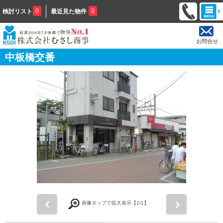
0
0
検討リスト
最近見た物件
お問合せ
中板橋交番
前
次
画像タップで拡大表示【
1
/1】