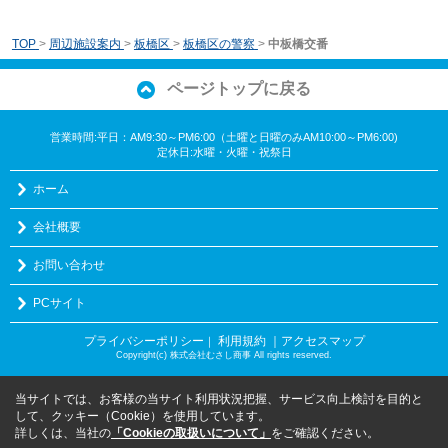
TOP
>
周辺施設案内
>
板橋区
>
板橋区の警察
>
中板橋交番
ページトップに戻る
営業時間:平日：AM9:30～PM6:00（土曜と日曜のみAM10:00～PM6:00)
定休日:水曜・火曜・祝祭日
ホーム
会社概要
お問い合わせ
PCサイト
プライバシーポリシー
利用規約
｜アクセスマップ
｜
Copyright(c) 株式会社むさし商事 All rights reserved.
当サイトでは、お客様の当サイト利用状況把握、サービス向上検討を目的と
して、クッキー（Cookie）を使用しています。
詳しくは、当社の
「Cookieの取扱いについて」
をご確認ください。