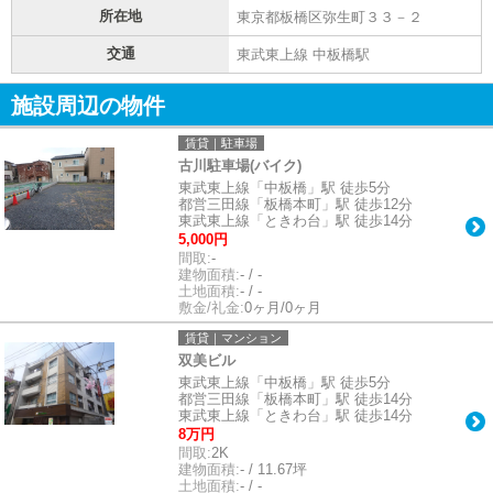
所在地
東京都板橋区弥生町３３－２
交通
東武東上線 中板橋駅
施設周辺の物件
賃貸｜駐車場
古川駐車場(バイク)
東武東上線「中板橋」駅 徒歩5分
都営三田線「板橋本町」駅 徒歩12分
東武東上線「ときわ台」駅 徒歩14分
5,000円
間取:
-
建物面積:
- / -
土地面積:
- / -
敷金/礼金:
0ヶ月/0ヶ月
賃貸｜マンション
双美ビル
東武東上線「中板橋」駅 徒歩5分
都営三田線「板橋本町」駅 徒歩14分
東武東上線「ときわ台」駅 徒歩14分
8万円
間取:
2K
建物面積:
- / 11.67坪
土地面積:
- / -