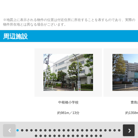
※地図上に表示される物件の位置は付近住所に所在することを表すものであり、実際の
物件所在地とは異なる場合がございます。
周辺施設
中根橋小学校
豊島
約981m／13分
約1358
前