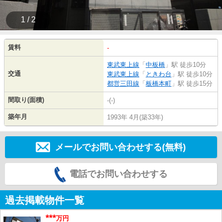
1 / 2
賃料
-
東武東上線
「
中板橋
」駅 徒歩10分
交通
東武東上線
「
ときわ台
」駅 徒歩10分
都営三田線
「
板橋本町
」駅 徒歩15分
間取り(面積)
-(-)
築年月
1993年 4月(築33年)
メールでお問い合わせする(無料)
電話でお問い合わせする
過去掲載物件一覧
***
万円