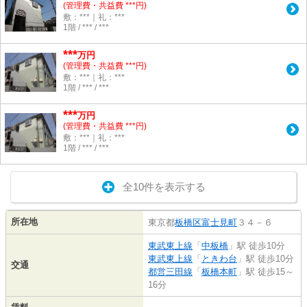
(管理費・共益費 ***円)
敷：***｜礼：***
1階 / *** / ***
***
万円
(管理費・共益費 ***円)
敷：***｜礼：***
1階 / *** / ***
***
万円
(管理費・共益費 ***円)
敷：***｜礼：***
1階 / *** / ***
全10件を表示する
所在地
東京都
板橋区
富士見町
３４－６
東武東上線
「
中板橋
」駅 徒歩10分
東武東上線
「
ときわ台
」駅 徒歩10分
交通
都営三田線
「
板橋本町
」駅 徒歩15～
16分