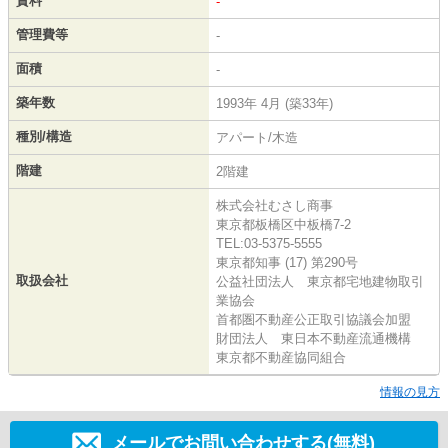
賃料
-
管理費等
-
面積
-
築年数
1993年 4月 (築33年)
種別/構造
アパート/木造
階建
2階建
株式会社むさし商事
東京都板橋区中板橋7-2
TEL:03-5375-5555
東京都知事 (17) 第290号
取扱会社
公益社団法人 東京都宅地建物取引
業協会
首都圏不動産公正取引協議会加盟
財団法人 東日本不動産流通機構
東京都不動産協同組合
情報の見方
メールでお問い合わせする(無料)