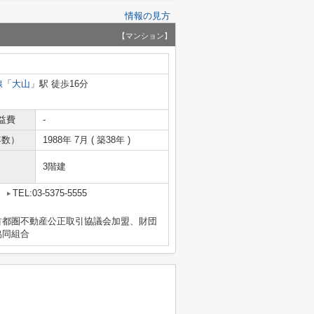
情報の見方
【マンション】
線
「
大山
」駅 徒歩16分
益費
-
年数）
1988年 7月 ( 築38年 )
3階建
2
TEL:03-5375-5555
首都圏不動産公正取引協議会加盟、財団
協同組合