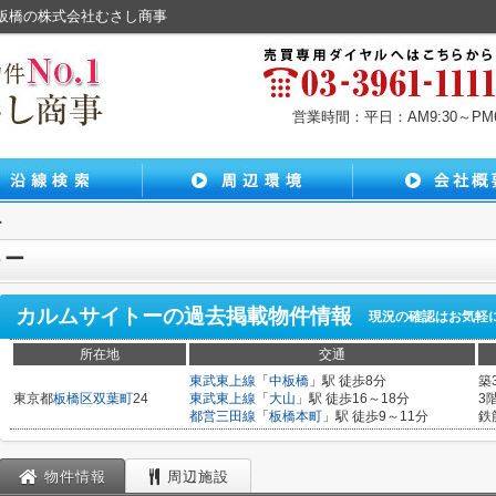
中板橋の株式会社むさし商事
営業時間：平日：AM9:30～PM6:
ー
トー
カルムサイトー
の過去掲載物件情報
現況の確認はお気軽
所在地
交通
東武東上線
「
中板橋
」駅 徒歩8分
築
東京都
板橋区
双葉町
24
東武東上線
「
大山
」駅 徒歩16～18分
3
都営三田線
「
板橋本町
」駅 徒歩9～11分
鉄
物件情報
周辺施設