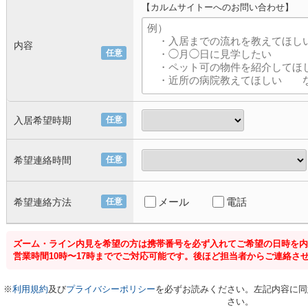
【カルムサイトーへのお問い合わせ】
内容
任意
入居希望時期
任意
希望連絡時間
任意
メール
電話
希望連絡方法
任意
ズーム・ライン内見を希望の方は携帯番号を必ず入れてご希望の日時を内
営業時間10時〜17時まででご対応可能です。後ほど担当者からご連絡さ
※
利用規約
及び
プライバシーポリシー
を必ずお読みください。左記内容に同
さい。