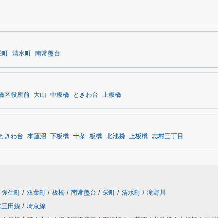
栄町
清水町
南常盤台
橋区役所前
大山
中板橋
ときわ台
上板橋
ときわ台
本蓮沼
下板橋
十条
板橋
北池袋
上板橋
志村三丁目
弥生町
/
双葉町
/
板橋
/
南常盤台
/
栄町
/
清水町
/
滝野川
営三田線
/
埼京線