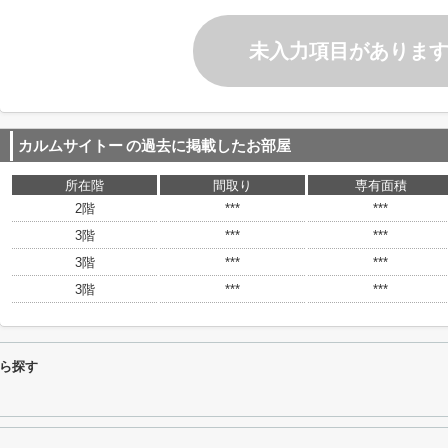
未入力項目がありま
カルムサイトー
の過去に掲載したお部屋
所在階
間取り
専有面積
2階
***
***
3階
***
***
3階
***
***
3階
***
***
ら探す