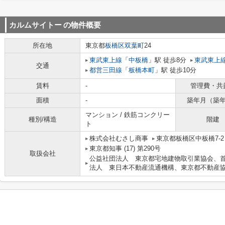
カルムサイトー
の物件概要
所在地
東京都
板橋区
双葉町
24
東武東上線
「
中板橋
」駅 徒歩8分
東武東上
交通
都営三田線
「
板橋本町
」駅 徒歩10分
賃料
-
管理費・共
面積
-
築年月（築
マンション / 鉄筋コンクリー
種別/構造
階建
ト
株式会社むさし商事
東京都板橋区中板橋7-
東京都知事 (17) 第290号
取扱会社
公益社団法人 東京都宅地建物取引業協会、
法人 東日本不動産流通機構、東京都不動産