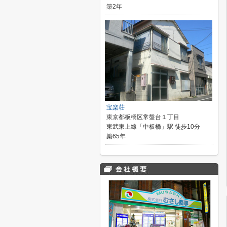
築2年
宝楽荘
東京都板橋区常盤台１丁目
東武東上線「中板橋」駅 徒歩10分
築65年