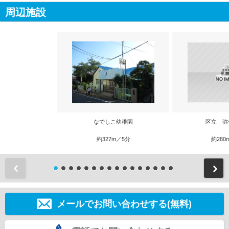
周辺施設
なでしこ幼稚園
区立 弥
約327m／5分
約280
前
メールでお問い合わせする(無料)