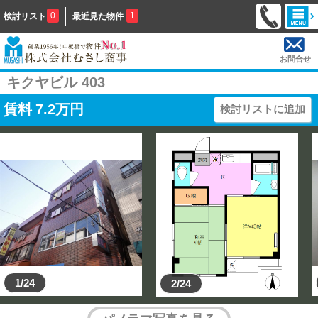
0
1
検討リスト
最近見た物件
お問合せ
キクヤビル 403
賃料
7.2
万円
検討リストに追加
1/24
2/24