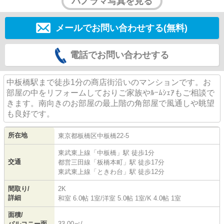
パノラマ写真を見る
メールでお問い合わせする(無料)
電話でお問い合わせする
中板橋駅まで徒歩1分の商店街沿いのマンションです。お
部屋の中をリフォームしておりご家族やﾙｰﾑｼｪｱもご相談で
きます。南向きのお部屋の最上階の角部屋で風通しや眺望
も良好です。
所在地
東京都
板橋区
中板橋
22-5
東武東上線
「
中板橋
」駅 徒歩1分
交通
都営三田線
「
板橋本町
」駅 徒歩17分
東武東上線
「
ときわ台
」駅 徒歩12分
間取り/
2K
詳細
和室 6.0帖 1室
/
洋室 5.0帖 1室
/
K 4.0帖 1室
面積/
バルコニー面
33.00㎡/-