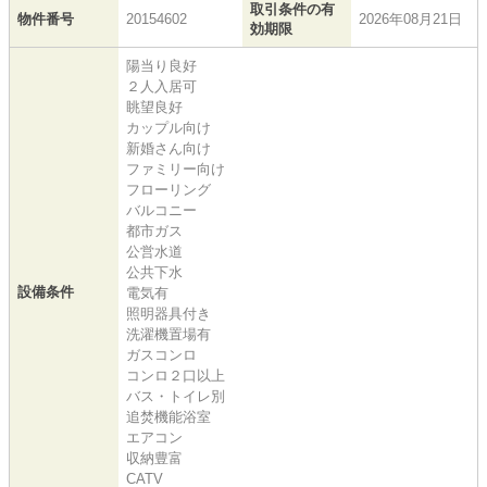
取引条件の有
物件番号
20154602
2026年08月21日
効期限
陽当り良好
２人入居可
眺望良好
カップル向け
新婚さん向け
ファミリー向け
フローリング
バルコニー
都市ガス
公営水道
公共下水
設備条件
電気有
照明器具付き
洗濯機置場有
ガスコンロ
コンロ２口以上
バス・トイレ別
追焚機能浴室
エアコン
収納豊富
CATV