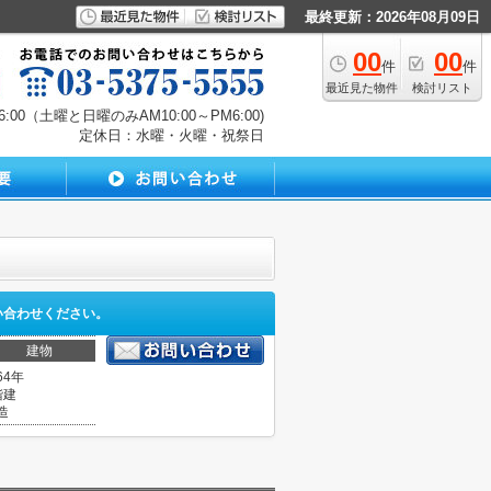
最終更新：2026年08月09日
00
00
件
件
最近見た物件
検討リスト
00（土曜と日曜のみAM10:00～PM6:00)
定休日：水曜・火曜・祝祭日
い合わせください。
建物
64年
階建
造