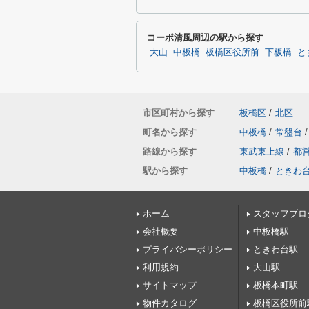
コーポ清風周辺の駅から探す
大山
中板橋
板橋区役所前
下板橋
と
市区町村から探す
板橋区
/
北区
町名から探す
中板橋
/
常盤台
/
路線から探す
東武東上線
/
都
駅から探す
中板橋
/
ときわ
ホーム
スタッフブロ
会社概要
中板橋駅
プライバシーポリシー
ときわ台駅
利用規約
大山駅
サイトマップ
板橋本町駅
物件カタログ
板橋区役所前