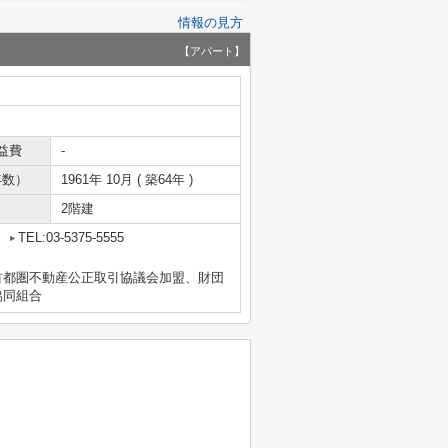
情報の見方
【アパート】
益費
-
年数）
1961年 10月 ( 築64年 )
2階建
2
TEL:03-5375-5555
首都圏不動産公正取引協議会加盟、財団
協同組合