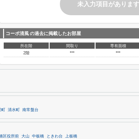
未入力項目がありま
コーポ清風
の過去に掲載したお部屋
所在階
間取り
専有面積
2階
***
***
栄町
清水町
南常盤台
橋区役所前
大山
中板橋
ときわ台
上板橋