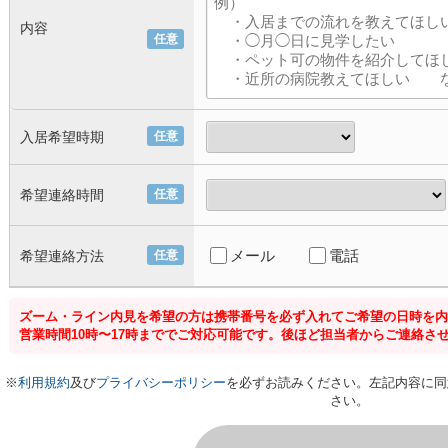
内容
任意
入居希望時期
任意
希望連絡時間
任意
メール
電話
希望連絡方法
任意
ズーム・ライン内見を希望の方は携帯番号を必ず入れてご希望の日時を内
営業時間10時〜17時まででご対応可能です。後ほど担当者からご連絡さ
※
利用規約
及び
プライバシーポリシー
を必ずお読みください。左記内容に同
さい。