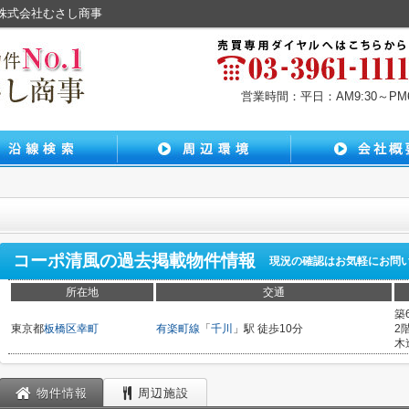
の株式会社むさし商事
営業時間：平日：AM9:30～PM6:
コーポ清風
の過去掲載物件情報
現況の確認はお気軽にお問
所在地
交通
築
東京都
板橋区
幸町
有楽町線
「
千川
」駅 徒歩10分
2
木
物件情報
周辺施設