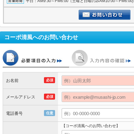
平日：AM9:30～PM6:00（土曜と日曜のみAM10:00～PM6:
コーポ清風
へのお問い合わせ
お名前
必須
メールアドレス
必須
電話番号
任意
【コーポ清風へのお問い合わせ】