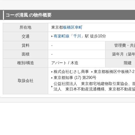
コーポ清風
の物件概要
所在地
東京都
板橋区
幸町
有楽町線
「
千川
」駅 徒歩10分
交通
賃料
-
管理費・共
面積
-
築年月（築
種別/構造
アパート / 木造
階建
株式会社むさし商事
東京都板橋区中板橋7-
東京都知事 (17) 第290号
取扱会社
公益社団法人 東京都宅地建物取引業協会、
法人 東日本不動産流通機構、東京都不動産