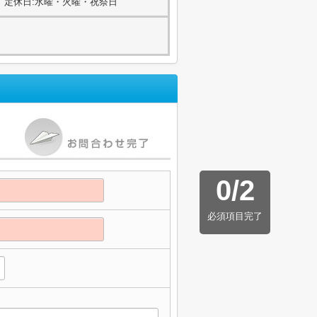
00) 定休日:水曜・火曜・祝祭日
0
/
2
必須項目完了