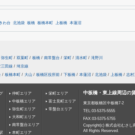
きわ台
北池袋
板橋
板橋本町
上板橋
本蓮沼
弥生町
/
双葉町
/
板橋
/
南常盤台
/
栄町
/
清水町
/
滝野川
営三田線
/
埼京線
台
/
板橋本町
/
大山
/
板橋区役所前
/
下板橋
/
本蓮沼
/
北池袋
/
上板橋
/
志村
中板橋・東上線周辺の
グ
仲町エリア
栄町エリア
中板橋エリア
富士見町エリア
東京都板橋区中板橋7-2
弥生町エリア
常盤台エリア
TEL:03-5375-5555
大和町エリア
FAX:03-5375-5755
南常盤台エリア
Copyright(c) 株式会社むさ
All Rights Reserved.
駅
本町エリア