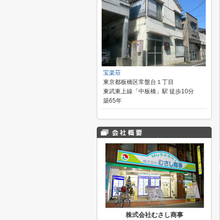
宝楽荘
東京都板橋区常盤台１丁目
東武東上線「中板橋」駅 徒歩10分
築65年
株式会社むさし商事