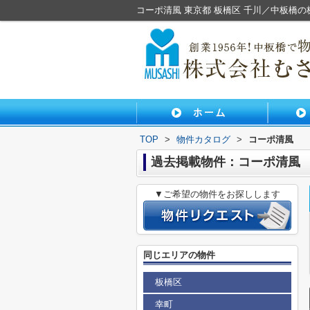
コーポ清風 東京都 板橋区 千川／中板橋
TOP
>
物件カタログ
>
コーポ清風
過去掲載物件：コーポ清風
▼ご希望の物件をお探しします
同じエリアの物件
板橋区
幸町