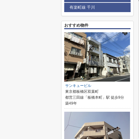
有楽町線 千川
おすすめ物件
サンキュービル
東京都板橋区双葉町
都営三田線「板橋本町」駅 徒歩9分
築49年