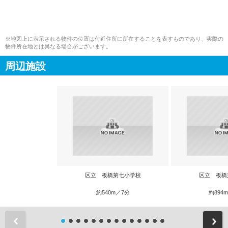
※地図上に表示される物件の位置は付近住所に所在することを表すものであり、実際の
物件所在地とは異なる場合がございます。
周辺施設
区立 板橋第七小学校
区立 板橋
約540m／7分
約894
前