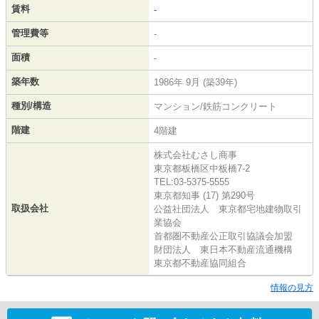
賃料
-
管理費等
-
面積
-
築年数
1986年 9月 (築39年)
種別/構造
マンション/鉄筋コンクリート
階建
4階建
株式会社むさし商事
東京都板橋区中板橋7-2
TEL:03-5375-5555
東京都知事 (17) 第290号
取扱会社
公益社団法人 東京都宅地建物取引
業協会
首都圏不動産公正取引協議会加盟
財団法人 東日本不動産流通機構
東京都不動産協同組合
情報の見方