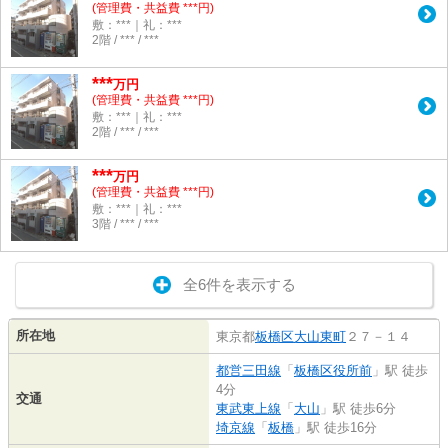
(管理費・共益費 ***円)
敷：***｜礼：***
2階 / *** / ***
***
万円
(管理費・共益費 ***円)
敷：***｜礼：***
2階 / *** / ***
***
万円
(管理費・共益費 ***円)
敷：***｜礼：***
3階 / *** / ***
全6件を表示する
所在地
東京都
板橋区
大山東町
２７－１４
都営三田線
「
板橋区役所前
」駅 徒歩
4分
交通
東武東上線
「
大山
」駅 徒歩6分
埼京線
「
板橋
」駅 徒歩16分