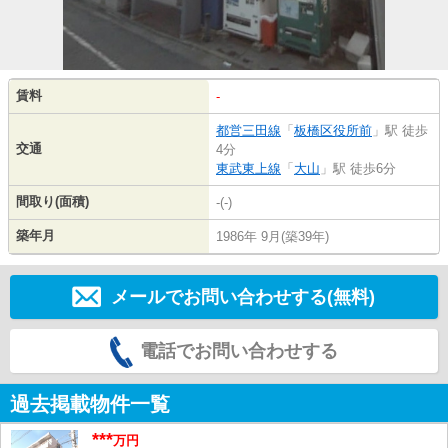
賃料
-
都営三田線
「
板橋区役所前
」駅 徒歩
交通
4分
東武東上線
「
大山
」駅 徒歩6分
間取り(面積)
-(-)
築年月
1986年 9月(築39年)
メールでお問い合わせする(無料)
電話でお問い合わせする
過去掲載物件一覧
***
万円