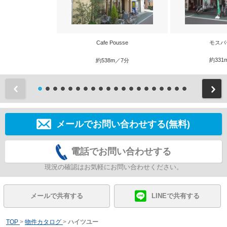
Cafe Pousse
モスバ
約331
約538m／7分
前
メールでお問い合わせする(無料)
電話でお問い合わせする
現況の確認はお気軽にお問い合わせください。
メールで共有する
LINEで共有する
TOP
>
物件カタログ
>
ハイツユー