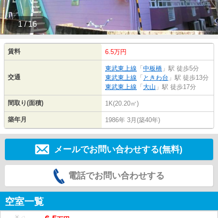
1 / 16
賃料
6.5万円
東武東上線
「
中板橋
」駅 徒歩5分
交通
東武東上線
「
ときわ台
」駅 徒歩13分
東武東上線
「
大山
」駅 徒歩17分
間取り(面積)
1K(20.20㎡)
築年月
1986年 3月(築40年)
メールでお問い合わせする(無料)
電話でお問い合わせする
空室一覧