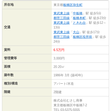
所在地
東京都
板橋区
弥生町
東武東上線
「
中板橋
」駅 徒歩5分
都営三田線
「
板橋本町
」駅 徒歩23分
東武東上線
「
ときわ台
」駅 徒歩12～
交通
13分
東武東上線
「
大山
」駅 徒歩17分
都営三田線
「
板橋区役所前
」駅 徒歩
24分
賃料
6.5万円
管理費等
3,000円
面積
20.20㎡
築年数
1986年 3月 (築40年)
種別/構造
アパート/木造
階建
2階建
株式会社むさし商事
東京都板橋区中板橋7-2
TEL:03-5375-5555