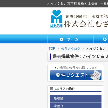
ハイツＣ＆Ｊ 東京都 板橋区 上板橋／中
TOP
>
物件カタログ
>
ハイツＣ＆Ｊ
過去掲載物件：ハイツＣ＆
▼ご希望の物件をお探しします
同じエリアの物件
板橋区
常盤台