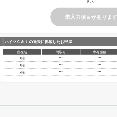
さい。
未入力項目がありま
ハイツＣ＆Ｊ
の過去に掲載したお部屋
所在階
間取り
専有面積
1階
***
***
1階
***
***
2階
***
***