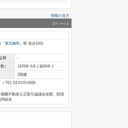
情報の見方
【アパート】
線
「
東武練馬
」駅 徒歩19分
益費
-
年数）
1976年 6月 ( 築50年 )
2階建
2
TEL:03-5375-5555
首都圏不動産公正取引協議会加盟、財団
協同組合