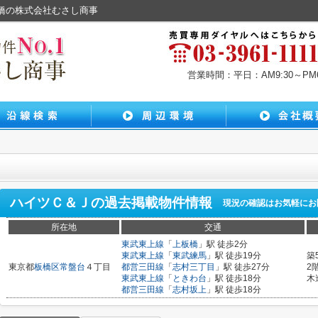
板橋の株式会社むさし商事
営業時間：平日：AM9:30～PM6:
Ｊ
ハイツＣ＆Ｊ
の過去掲載物件情報
現況の確認はお気軽にお
所在地
交通
東武東上線
「
上板橋
」駅 徒歩2分
東武東上線
「
東武練馬
」駅 徒歩19分
築
東京都
板橋区
常盤台
４丁目
都営三田線
「
志村三丁目
」駅 徒歩27分
2
東武東上線
「
ときわ台
」駅 徒歩18分
木
都営三田線
「
志村坂上
」駅 徒歩18分