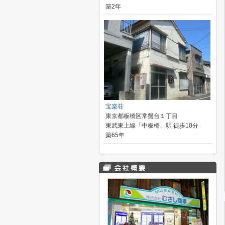
築2年
宝楽荘
東京都板橋区常盤台１丁目
東武東上線「中板橋」駅 徒歩10分
築65年