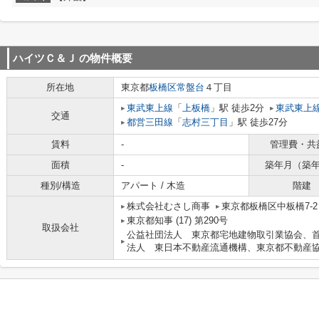
ハイツＣ＆Ｊ
の物件概要
所在地
東京都
板橋区
常盤台
４丁目
東武東上線
「
上板橋
」駅 徒歩2分
東武東上
交通
都営三田線
「
志村三丁目
」駅 徒歩27分
賃料
-
管理費・共
面積
-
築年月（築
種別/構造
アパート / 木造
階建
株式会社むさし商事
東京都板橋区中板橋7-
東京都知事 (17) 第290号
取扱会社
公益社団法人 東京都宅地建物取引業協会、
法人 東日本不動産流通機構、東京都不動産