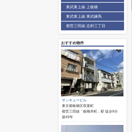
東武東上線 上板橋
東武東上線 東武練馬
都営三田線 志村三丁目
おすすめ物件
サンキュービル
東京都板橋区双葉町
都営三田線「板橋本町」駅 徒歩9分
築49年