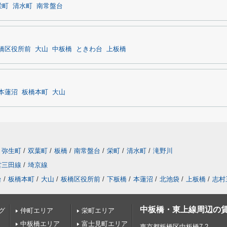
栄町
清水町
南常盤台
橋区役所前
大山
中板橋
ときわ台
上板橋
本蓮沼
板橋本町
大山
弥生町
/
双葉町
/
板橋
/
南常盤台
/
栄町
/
清水町
/
滝野川
営三田線
/
埼京線
台
/
板橋本町
/
大山
/
板橋区役所前
/
下板橋
/
本蓮沼
/
北池袋
/
上板橋
/
志村
中板橋・東上線周辺の
グ
仲町エリア
栄町エリア
中板橋エリア
富士見町エリア
東京都板橋区中板橋7-2