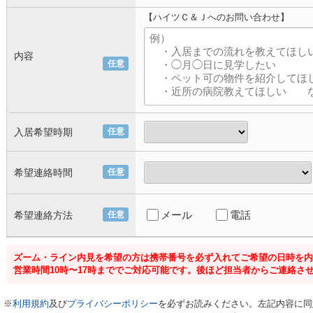
【ハイツＣ＆Ｊへのお問い合わせ】
内容
任意
入居希望時期
任意
希望連絡時間
任意
メール
電話
希望連絡方法
任意
ズーム・ライン内見を希望の方は携帯番号を必ず入れてご希望の日時を内
営業時間10時〜17時まででご対応可能です。後ほど担当者からご連絡さ
※
利用規約
及び
プライバシーポリシー
を必ずお読みください。左記内容に同