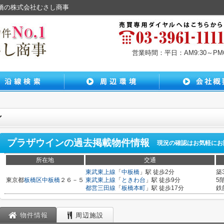
板橋の株式会社むさし商事
営業時間：平日：AM9:30～PM6:
ン
プラザウイン
の過去掲載物件情報
現況の確認はお気軽にお
所在地
交通
東武東上線
「
中板橋
」駅 徒歩2分
築
東京都
板橋区
中板橋
２６－５
東武東上線
「
ときわ台
」駅 徒歩9分
5
都営三田線
「
板橋本町
」駅 徒歩17分
鉄
物件情報
周辺施設