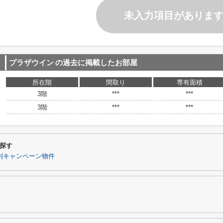
未入力項目がありま
プラザウイン
の過去に掲載したお部屋
所在階
間取り
専有面積
3階
***
***
3階
***
***
探す
別キャンペーン物件