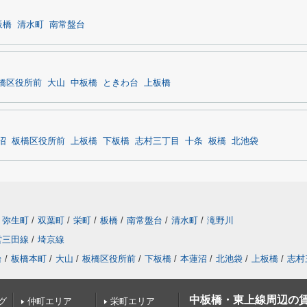
板橋
清水町
南常盤台
橋区役所前
大山
中板橋
ときわ台
上板橋
沼
板橋区役所前
上板橋
下板橋
志村三丁目
十条
板橋
北池袋
弥生町
/
双葉町
/
栄町
/
板橋
/
南常盤台
/
清水町
/
滝野川
営三田線
/
埼京線
台
/
板橋本町
/
大山
/
板橋区役所前
/
下板橋
/
本蓮沼
/
北池袋
/
上板橋
/
志村
中板橋・東上線周辺の
グ
仲町エリア
栄町エリア