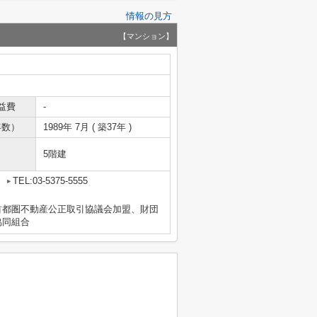
情報の見方
【マンション】
益費
-
年数）
1989年 7月 ( 築37年 )
5階建
2
TEL:03-5375-5555
首都圏不動産公正取引協議会加盟、財団
協同組合