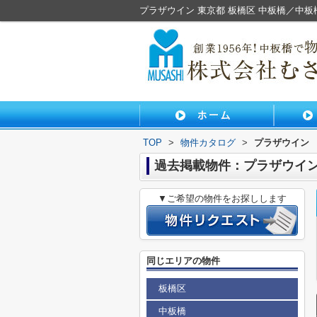
プラザウイン 東京都 板橋区 中板橋／中
TOP
>
物件カタログ
>
プラザウイン
過去掲載物件：プラザウイ
▼ご希望の物件をお探しします
同じエリアの物件
板橋区
中板橋