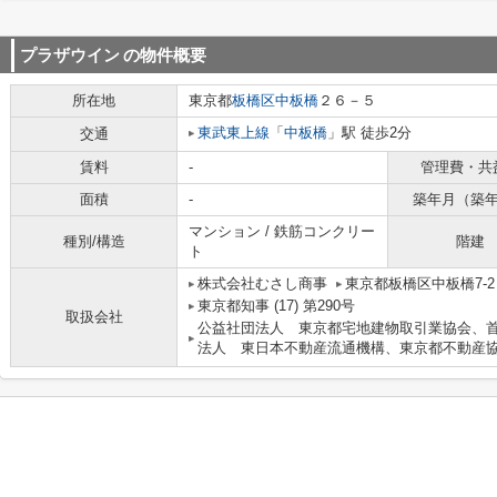
プラザウイン
の物件概要
所在地
東京都
板橋区
中板橋
２６－５
東武東上線
「
中板橋
」駅 徒歩2分
交通
賃料
-
管理費・共
面積
-
築年月（築
マンション / 鉄筋コンクリー
種別/構造
階建
ト
株式会社むさし商事
東京都板橋区中板橋7-
東京都知事 (17) 第290号
取扱会社
公益社団法人 東京都宅地建物取引業協会、
法人 東日本不動産流通機構、東京都不動産