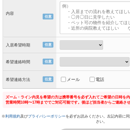
内容
任意
入居希望時期
任意
希望連絡時間
任意
メール
電話
希望連絡方法
任意
ズーム・ライン内見を希望の方は携帯番号を必ず入れてご希望の日時を内
営業時間10時〜17時まででご対応可能です。後ほど担当者からご連絡さ
※
利用規約
及び
プライバシーポリシー
を必ずお読みください。左記内容に同
さい。