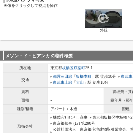
360度パノラマ写真
画像をクリックして視点を操作
外観
メゾン・ド・ビアンカ
の物件概要
所在地
東京都
板橋区
双葉町
25-1
都営三田線
「
板橋本町
」駅 徒歩10分
東武東
交通
東武東上線
「
大山
」駅 徒歩18分
賃料
-
管理費・共
面積
-
築年月（築
種別/構造
アパート / 木造
階建
株式会社むさし商事
東京都板橋区中板橋7-
東京都知事 (17) 第290号
取扱会社
公益社団法人 東京都宅地建物取引業協会、