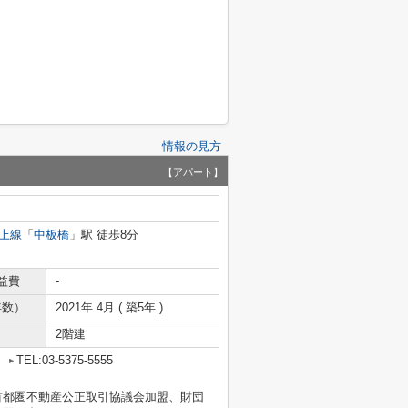
情報の見方
【アパート】
上線
「
中板橋
」駅 徒歩8分
益費
-
年数）
2021年 4月 ( 築5年 )
2階建
2
TEL:03-5375-5555
首都圏不動産公正取引協議会加盟、財団