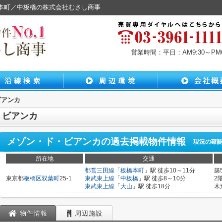
橋本町／中板橋の株式会社むさし商事
営業時間：平日：AM9:30～PM6:
ビアンカ
・ビアンカ
メゾン・ド・ビアンカ
の過去掲載物件情報
現況の確
所在地
交通
都営三田線
「
板橋本町
」駅 徒歩10～11分
築
東京都
板橋区
双葉町
25-1
東武東上線
「
中板橋
」駅 徒歩8～10分
2
東武東上線
「
大山
」駅 徒歩18分
木
物件情報
周辺施設