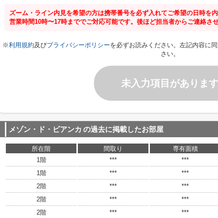
ズーム・ライン内見を希望の方は携帯番号を必ず入れてご希望の日時を内
営業時間10時〜17時まででご対応可能です。後ほど担当者からご連絡さ
※
利用規約
及び
プライバシーポリシー
を必ずお読みください。左記内容に同
さい。
未入力項目がありま
メゾン・ド・ビアンカ
の過去に掲載したお部屋
所在階
間取り
専有面積
1階
***
***
1階
***
***
2階
***
***
2階
***
***
2階
***
***