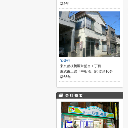
築2年
宝楽荘
東京都板橋区常盤台１丁目
東武東上線「中板橋」駅 徒歩10分
築65年