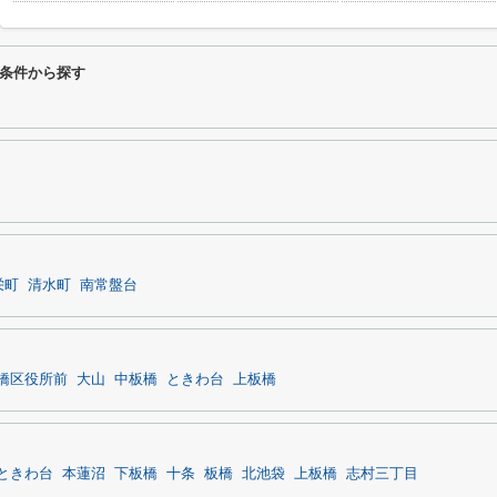
条件から探す
栄町
清水町
南常盤台
橋区役所前
大山
中板橋
ときわ台
上板橋
ときわ台
本蓮沼
下板橋
十条
板橋
北池袋
上板橋
志村三丁目