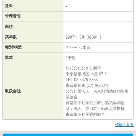
賃料
-
管理費等
-
面積
-
築年数
1987年 3月 (築39年)
種別/構造
アパート/木造
階建
2階建
株式会社むさし商事
東京都板橋区中板橋7-2
TEL:03-5375-5555
東京都知事 (17) 第290号
取扱会社
公益社団法人 東京都宅地建物取引
業協会
首都圏不動産公正取引協議会加盟
財団法人 東日本不動産流通機構
東京都不動産協同組合
情報の見方