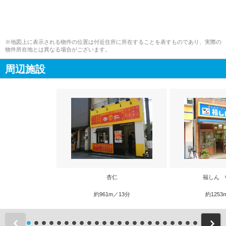
※地図上に表示される物件の位置は付近住所に所在することを表すものであり、実際の
物件所在地とは異なる場合がございます。
周辺施設
杏仁
福しん 
約961m／13分
約1253
前