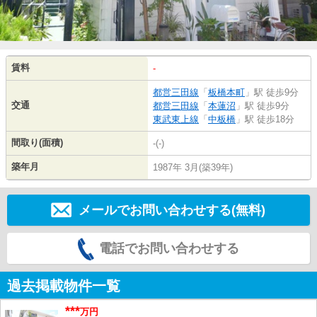
賃料
-
都営三田線
「
板橋本町
」駅 徒歩9分
交通
都営三田線
「
本蓮沼
」駅 徒歩9分
東武東上線
「
中板橋
」駅 徒歩18分
間取り(面積)
-(-)
築年月
1987年 3月(築39年)
メールでお問い合わせする(無料)
電話でお問い合わせする
過去掲載物件一覧
***
万円