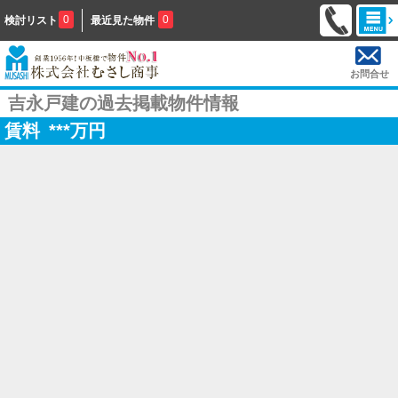
0
0
検討リスト
最近見た物件
お問合せ
吉永戸建の過去掲載物件情報
賃料
***
万円