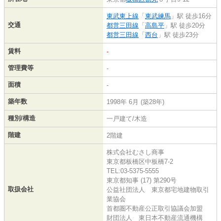
東武東上線
「
東武練馬
」駅 徒歩16分
交通
都営三田線
「
高島平
」駅 徒歩20分
都営三田線
「
西台
」駅 徒歩23分
賃料
-
管理費等
-
面積
-
築年数
1998年 6月 (築28年)
種別/構造
一戸建て/木造
階建
2階建
株式会社むさし商事
東京都板橋区中板橋7-2
TEL:03-5375-5555
東京都知事 (17) 第290号
取扱会社
公益社団法人 東京都宅地建物取引
業協会
首都圏不動産公正取引協議会加盟
財団法人 東日本不動産流通機構