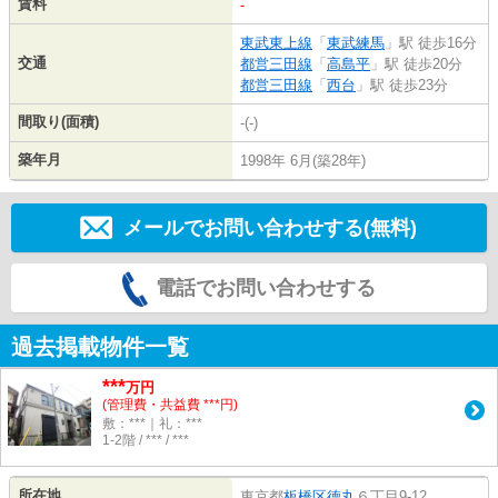
賃料
-
東武東上線
「
東武練馬
」駅 徒歩16分
交通
都営三田線
「
高島平
」駅 徒歩20分
都営三田線
「
西台
」駅 徒歩23分
間取り(面積)
-(-)
築年月
1998年 6月(築28年)
メールでお問い合わせする(無料)
電話でお問い合わせする
過去掲載物件一覧
***
万円
(管理費・共益費 ***円)
敷：***｜礼：***
1-2階 / *** / ***
所在地
東京都
板橋区
徳丸
６丁目9-12