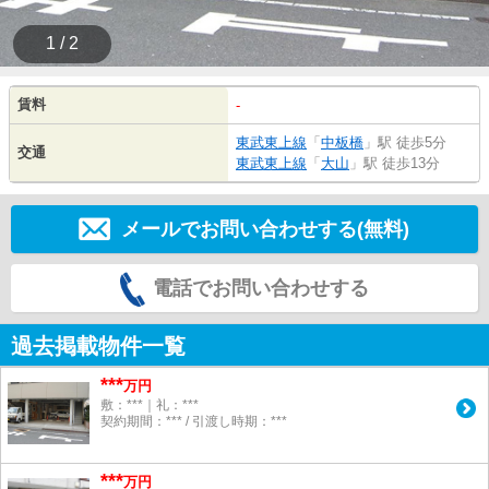
1 / 2
賃料
-
東武東上線
「
中板橋
」駅 徒歩5分
交通
東武東上線
「
大山
」駅 徒歩13分
メールでお問い合わせする(無料)
電話でお問い合わせする
過去掲載物件一覧
***
万円
敷：***｜礼：***
契約期間：*** / 引渡し時期：***
***
万円