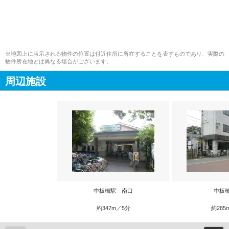
※地図上に表示される物件の位置は付近住所に所在することを表すものであり、実際の
物件所在地とは異なる場合がございます。
周辺施設
中板橋駅 南口
中板
約347m／5分
約285