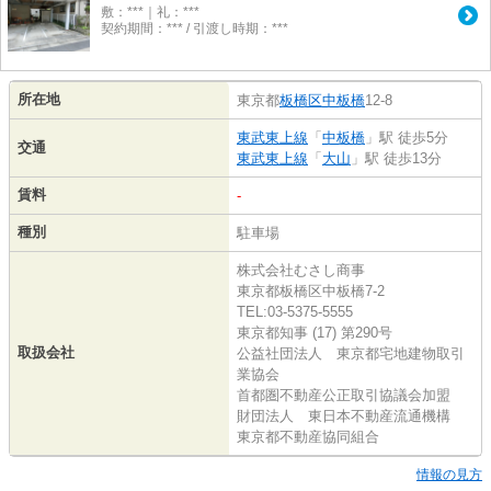
敷：***｜礼：***
契約期間：*** / 引渡し時期：***
所在地
東京都
板橋区
中板橋
12-8
東武東上線
「
中板橋
」駅 徒歩5分
交通
東武東上線
「
大山
」駅 徒歩13分
賃料
-
種別
駐車場
株式会社むさし商事
東京都板橋区中板橋7-2
TEL:03-5375-5555
東京都知事 (17) 第290号
取扱会社
公益社団法人 東京都宅地建物取引
業協会
首都圏不動産公正取引協議会加盟
財団法人 東日本不動産流通機構
東京都不動産協同組合
情報の見方