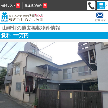
0
0
検討リスト
最近見た物件
お問合せ
山崎荘の過去掲載物件情報
賃料
***
万円