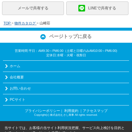
メールで共有する
LINEで共有する
TOP
>
物件カタログ
>
山崎荘
ページトップに戻る
営業時間:平日：AM9:30～PM6:00（土曜と日曜のみAM10:00～PM6:00)
定休日:水曜・火曜・祝祭日
ホーム
会社概要
お問い合わせ
PCサイト
プライバシーポリシー
利用規約
｜アクセスマップ
｜
Copyright(c) 株式会社むさし商事 All rights reserved.
当サイトでは、お客様の当サイト利用状況把握、サービス向上検討を目的と