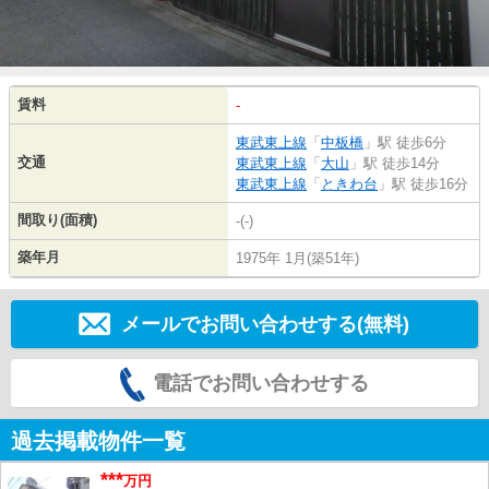
賃料
-
東武東上線
「
中板橋
」駅 徒歩6分
交通
東武東上線
「
大山
」駅 徒歩14分
東武東上線
「
ときわ台
」駅 徒歩16分
間取り(面積)
-(-)
築年月
1975年 1月(築51年)
メールでお問い合わせする(無料)
電話でお問い合わせする
過去掲載物件一覧
***
万円