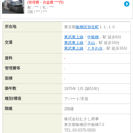
(管理費・共益費 ***円)
敷：***｜礼：***
2階 / *** / ***
所在地
東京都
板橋区
弥生町
１１-１０
東武東上線
「
中板橋
」駅 徒歩6分
交通
東武東上線
「
大山
」駅 徒歩14分
東武東上線
「
ときわ台
」駅 徒歩16分
賃料
-
管理費等
-
面積
-
築年数
1975年 1月 (築51年)
種別/構造
アパート/木造
階建
2階建
株式会社むさし商事
東京都板橋区中板橋7-2
TEL:03-5375-5555