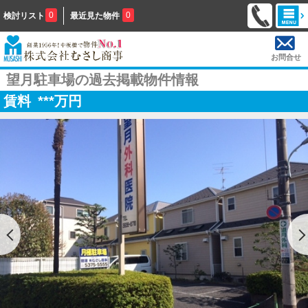
0
0
検討リスト
最近見た物件
お問合せ
望月駐車場の過去掲載物件情報
賃料
***
万円