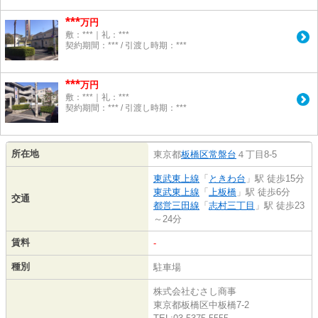
***
万円
敷：***｜礼：***
契約期間：*** / 引渡し時期：***
***
万円
敷：***｜礼：***
契約期間：*** / 引渡し時期：***
所在地
東京都
板橋区
常盤台
４丁目8-5
東武東上線
「
ときわ台
」駅 徒歩15分
東武東上線
「
上板橋
」駅 徒歩6分
交通
都営三田線
「
志村三丁目
」駅 徒歩23
～24分
賃料
-
種別
駐車場
株式会社むさし商事
東京都板橋区中板橋7-2