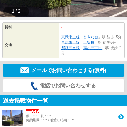
1 / 2
賃料
-
東武東上線
「
ときわ台
」駅 徒歩15分
東武東上線
「
上板橋
」駅 徒歩6分
交通
都営三田線
「
志村三丁目
」駅 徒歩24
分
メールでお問い合わせする(無料)
電話でお問い合わせする
過去掲載物件一覧
***
万円
敷：***｜礼：***
契約期間：*** / 引渡し時期：***