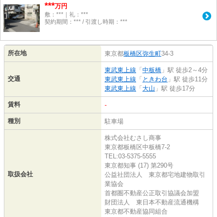
***
万円
敷：***｜礼：***
契約期間：*** / 引渡し時期：***
所在地
東京都
板橋区
弥生町
34-3
東武東上線
「
中板橋
」駅 徒歩2～4分
交通
東武東上線
「
ときわ台
」駅 徒歩11分
東武東上線
「
大山
」駅 徒歩17分
賃料
-
種別
駐車場
株式会社むさし商事
東京都板橋区中板橋7-2
TEL:03-5375-5555
東京都知事 (17) 第290号
取扱会社
公益社団法人 東京都宅地建物取引
業協会
首都圏不動産公正取引協議会加盟
財団法人 東日本不動産流通機構
東京都不動産協同組合