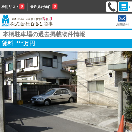
0
0
検討リスト
最近見た物件
お問合せ
本橋駐車場の過去掲載物件情報
賃料
***
万円