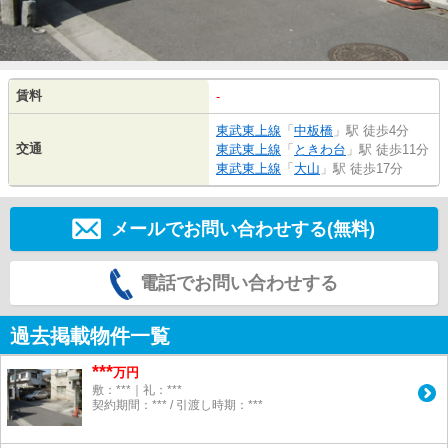
賃料
-
東武東上線
「
中板橋
」駅 徒歩4分
交通
東武東上線
「
ときわ台
」駅 徒歩11分
東武東上線
「
大山
」駅 徒歩17分
メールでお問い合わせする(無料)
電話でお問い合わせする
過去掲載物件一覧
***
万円
敷：***｜礼：***
契約期間：*** / 引渡し時期：***