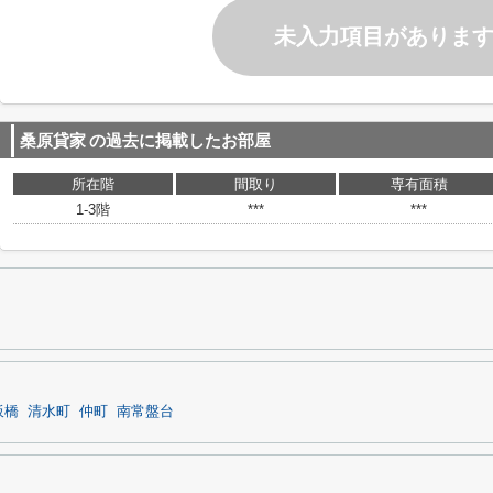
未入力項目がありま
桑原貸家
の過去に掲載したお部屋
所在階
間取り
専有面積
1-3階
***
***
板橋
清水町
仲町
南常盤台