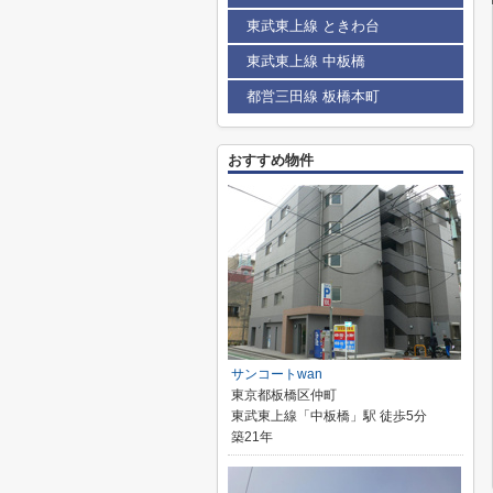
東武東上線 ときわ台
東武東上線 中板橋
都営三田線 板橋本町
おすすめ物件
サンコートwan
東京都板橋区仲町
東武東上線「中板橋」駅 徒歩5分
築21年