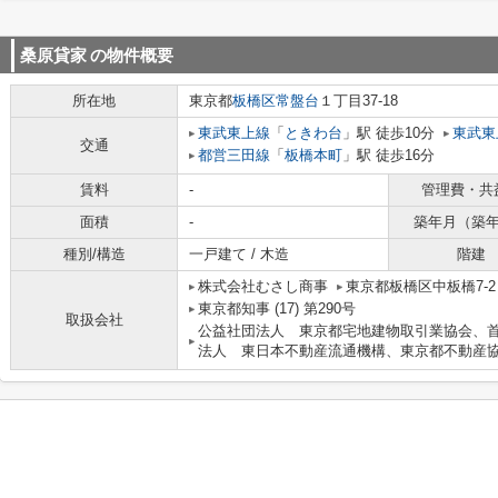
桑原貸家
の物件概要
所在地
東京都
板橋区
常盤台
１丁目37-18
東武東上線
「
ときわ台
」駅 徒歩10分
東武東
交通
都営三田線
「
板橋本町
」駅 徒歩16分
賃料
-
管理費・共
面積
-
築年月（築
種別/構造
一戸建て / 木造
階建
株式会社むさし商事
東京都板橋区中板橋7-
東京都知事 (17) 第290号
取扱会社
公益社団法人 東京都宅地建物取引業協会、
法人 東日本不動産流通機構、東京都不動産