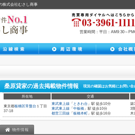
橋の株式会社むさし商事
営業時間：平日：AM9:30～PM6:
桑原貸家
の過去掲載物件情報
現況の確認はお気軽にお問い合
所在地
交通
東武東上線
「
ときわ台
」駅 徒歩10分
築
東京都
板橋区
常盤台
１丁目
東武東上線
「
中板橋
」駅 徒歩10分
3
37-18
都営三田線
「
板橋本町
」駅 徒歩16分
木
物件情報