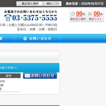
最終更新：2026年08月07日
00
00
件
件
最近見た物件
検討リスト
00（土曜と日曜のみAM10:00～PM6:00)
定休日：水曜・火曜・祝祭日
わせください。
建物
30年
階建
造