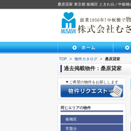
桑原貸家 東京都 板橋区 ときわ台／中板
TOP
>
物件カタログ
>
桑原貸家
過去掲載物件：桑原貸家
▼ご希望の物件をお探しします
同じエリアの物件
板橋区
常盤台