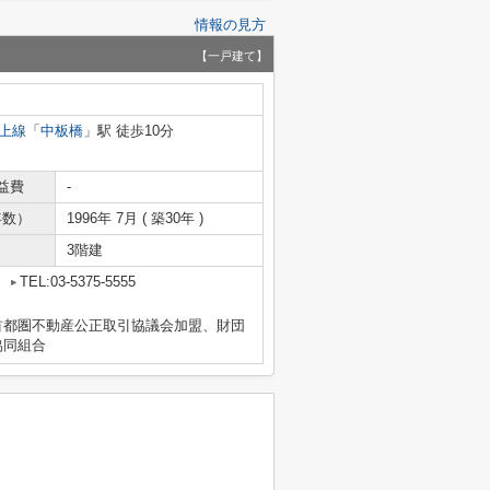
情報の見方
【一戸建て】
上線
「
中板橋
」駅 徒歩10分
益費
-
年数）
1996年 7月 ( 築30年 )
3階建
2
TEL:03-5375-5555
首都圏不動産公正取引協議会加盟、財団
協同組合