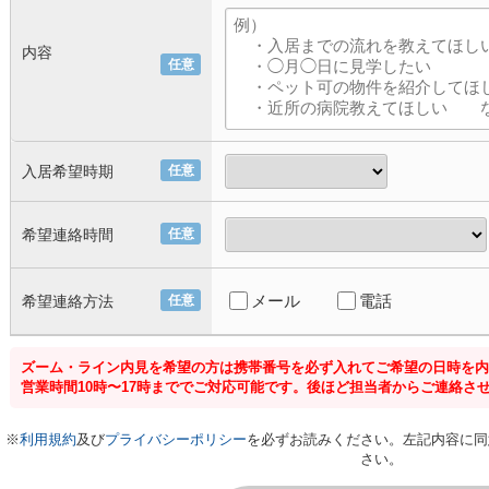
内容
任意
入居希望時期
任意
希望連絡時間
任意
メール
電話
希望連絡方法
任意
ズーム・ライン内見を希望の方は携帯番号を必ず入れてご希望の日時を内
営業時間10時〜17時まででご対応可能です。後ほど担当者からご連絡さ
※
利用規約
及び
プライバシーポリシー
を必ずお読みください。左記内容に同
さい。