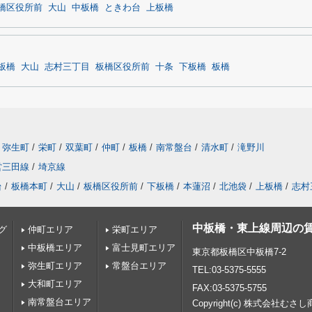
橋区役所前
大山
中板橋
ときわ台
上板橋
板橋
大山
志村三丁目
板橋区役所前
十条
下板橋
板橋
弥生町
/
栄町
/
双葉町
/
仲町
/
板橋
/
南常盤台
/
清水町
/
滝野川
営三田線
/
埼京線
台
/
板橋本町
/
大山
/
板橋区役所前
/
下板橋
/
本蓮沼
/
北池袋
/
上板橋
/
志村
中板橋・東上線周辺の
グ
仲町エリア
栄町エリア
中板橋エリア
富士見町エリア
東京都板橋区中板橋7-2
弥生町エリア
常盤台エリア
TEL:03-5375-5555
大和町エリア
FAX:03-5375-5755
南常盤台エリア
Copyright(c) 株式会社むさ