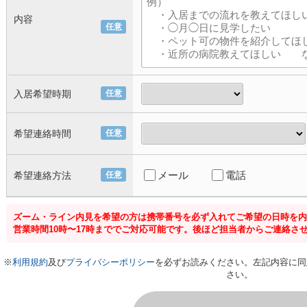
内容
任意
入居希望時期
任意
希望連絡時間
任意
メール
電話
希望連絡方法
任意
ズーム・ライン内見を希望の方は携帯番号を必ず入れてご希望の日時を内
営業時間10時〜17時まででご対応可能です。後ほど担当者からご連絡さ
※
利用規約
及び
プライバシーポリシー
を必ずお読みください。左記内容に同
さい。