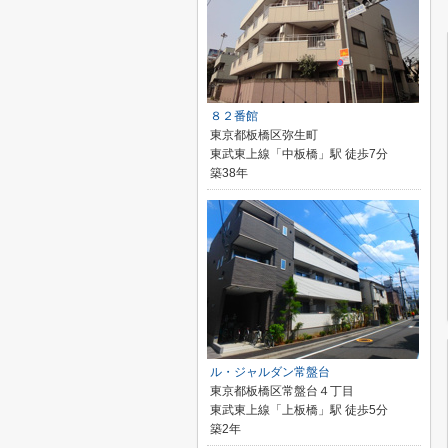
８２番館
東京都板橋区弥生町
東武東上線「中板橋」駅 徒歩7分
築38年
ル・ジャルダン常盤台
東京都板橋区常盤台４丁目
東武東上線「上板橋」駅 徒歩5分
築2年