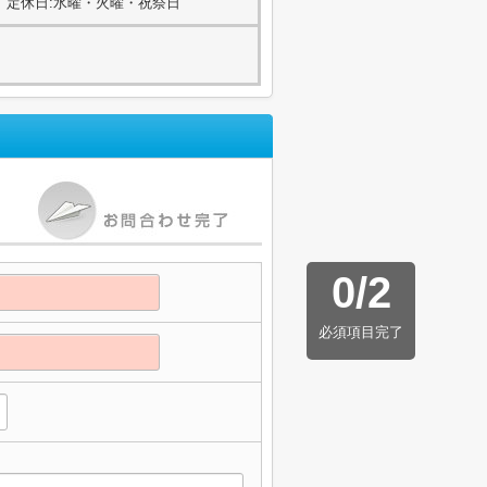
00) 定休日:水曜・火曜・祝祭日
0
/
2
必須項目完了