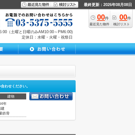
最終更新：2026年08月08日
00
00
件
件
最近見た物件
検討リスト
00（土曜と日曜のみAM10:00～PM6:00)
定休日：水曜・火曜・祝祭日
い合わせください。
建物
44年
階建
量鉄骨