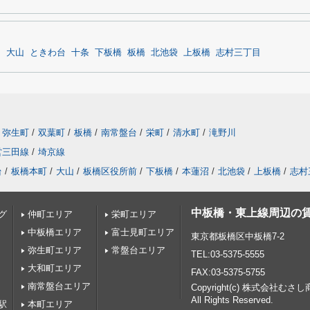
沼
大山
ときわ台
十条
下板橋
板橋
北池袋
上板橋
志村三丁目
弥生町
/
双葉町
/
板橋
/
南常盤台
/
栄町
/
清水町
/
滝野川
営三田線
/
埼京線
台
/
板橋本町
/
大山
/
板橋区役所前
/
下板橋
/
本蓮沼
/
北池袋
/
上板橋
/
志村
中板橋・東上線周辺の
グ
仲町エリア
栄町エリア
中板橋エリア
富士見町エリア
東京都板橋区中板橋7-2
弥生町エリア
常盤台エリア
TEL:03-5375-5555
大和町エリア
FAX:03-5375-5755
南常盤台エリア
Copyright(c) 株式会社むさ
All Rights Reserved.
駅
本町エリア