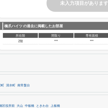
未入力項目がありま
橋爪ハイツ
の過去に掲載したお部屋
所在階
間取り
専有面積
2階
***
***
栄町
清水町
南常盤台
橋区役所前
大山
中板橋
ときわ台
上板橋