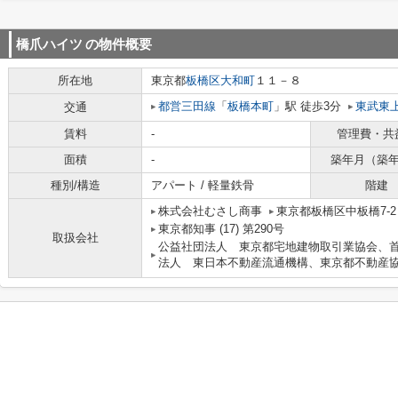
橋爪ハイツ
の物件概要
所在地
東京都
板橋区
大和町
１１－８
都営三田線
「
板橋本町
」駅 徒歩3分
東武東
交通
賃料
-
管理費・共
面積
-
築年月（築
種別/構造
アパート / 軽量鉄骨
階建
株式会社むさし商事
東京都板橋区中板橋7-
東京都知事 (17) 第290号
取扱会社
公益社団法人 東京都宅地建物取引業協会、
法人 東日本不動産流通機構、東京都不動産