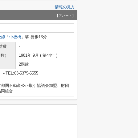
情報の見方
【アパート】
上線
「
中板橋
」駅 徒歩13分
益費
-
年数）
1981年 9月 ( 築44年 )
2階建
2
TEL:03-5375-5555
首都圏不動産公正取引協議会加盟、財団
協同組合