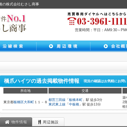
板橋の株式会社むさし商事
営業時間：平日：AM9:30～PM6:
橋爪ハイツ
の過去掲載物件情報
現況の確認はお気軽にお問
所在地
交通
築
都営三田線
「
板橋本町
」駅 徒歩3分
東京都
板橋区
大和町
１１－８
2
東武東上線
「
中板橋
」駅 徒歩13分
軽
物件情報
周辺施設