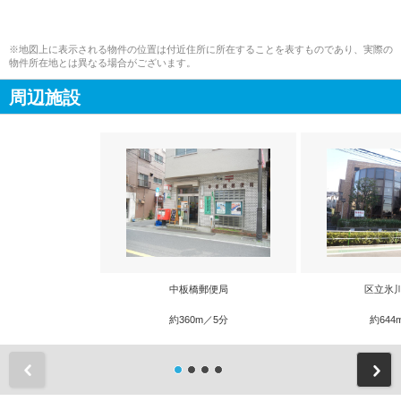
※地図上に表示される物件の位置は付近住所に所在することを表すものであり、実際の
物件所在地とは異なる場合がございます。
周辺施設
中板橋郵便局
区立氷
約360m／5分
約644
前