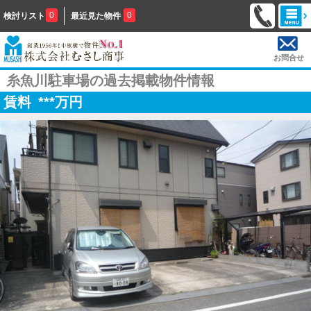
0
0
検討リスト
最近見た物件
お問合せ
糸魚川駐車場の過去掲載物件情報
賃料
***
万円