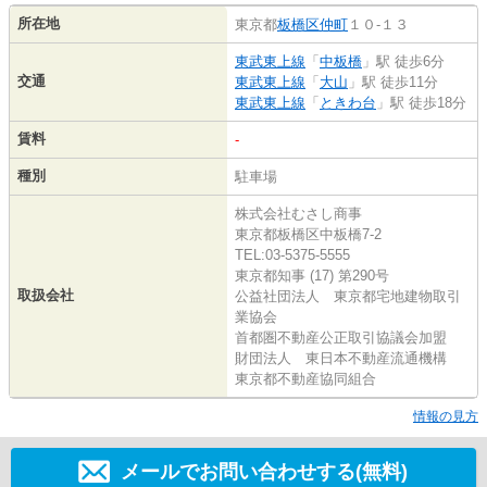
所在地
東京都
板橋区
仲町
１０-１３
東武東上線
「
中板橋
」駅 徒歩6分
交通
東武東上線
「
大山
」駅 徒歩11分
東武東上線
「
ときわ台
」駅 徒歩18分
賃料
-
種別
駐車場
株式会社むさし商事
東京都板橋区中板橋7-2
TEL:03-5375-5555
東京都知事 (17) 第290号
取扱会社
公益社団法人 東京都宅地建物取引
業協会
首都圏不動産公正取引協議会加盟
財団法人 東日本不動産流通機構
東京都不動産協同組合
情報の見方
メールでお問い合わせする(無料)