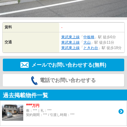
賃料
-
東武東上線
「
中板橋
」駅 徒歩6分
交通
東武東上線
「
大山
」駅 徒歩11分
東武東上線
「
ときわ台
」駅 徒歩18分
メールでお問い合わせする(無料)
電話でお問い合わせする
過去掲載物件一覧
***
万円
敷：***｜礼：***
契約期間：*** / 引渡し時期：***