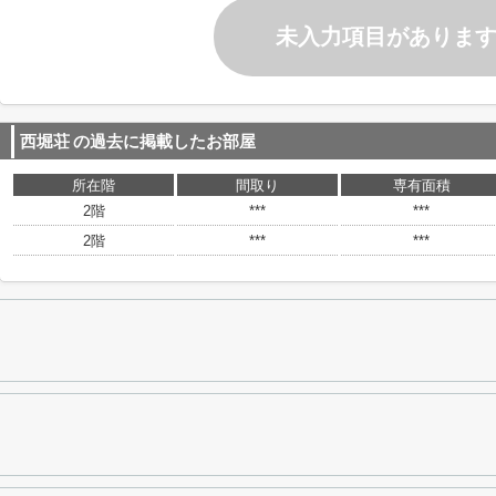
未入力項目がありま
西堀荘
の過去に掲載したお部屋
所在階
間取り
専有面積
2階
***
***
2階
***
***