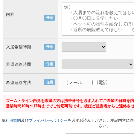
内容
任意
入居希望時期
任意
希望連絡時間
任意
メール
電話
希望連絡方法
任意
ズーム・ライン内見を希望の方は携帯番号を必ず入れてご希望の日時を内
営業時間10時〜17時まででご対応可能です。後ほど担当者からご連絡さ
※
利用規約
及び
プライバシーポリシー
を必ずお読みください。左記内容に同
さい。