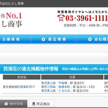
株式会社むさし商事
営業時間：平日：AM9:30～PM6:
西堀荘
の過去掲載物件情報
現況の確認はお気軽にお問い合わ
所在地
交通
東武東上線
「
中板橋
」駅 徒歩6分
築
東京都
板橋区
双葉町
20-7
都営三田線
「
板橋本町
」駅 徒歩12～13分
2
東武東上線
「
ときわ台
」駅 徒歩14分
木
物件情報
周辺施設