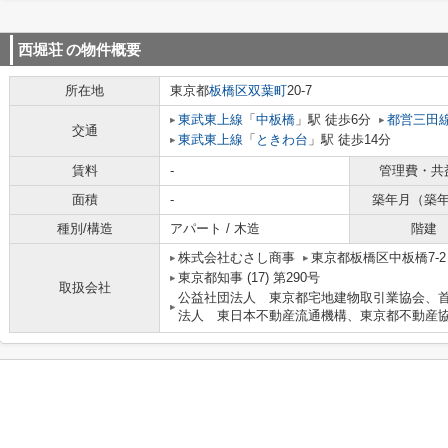
西堀荘
の物件概要
所在地
東京都
板橋区
双葉町
20-7
東武東上線
「
中板橋
」駅 徒歩6分
都営三田
交通
東武東上線
「
ときわ台
」駅 徒歩14分
賃料
-
管理費・共
面積
-
築年月（築
種別/構造
アパート / 木造
階建
株式会社むさし商事
東京都板橋区中板橋7-
東京都知事 (17) 第290号
取扱会社
公益社団法人 東京都宅地建物取引業協会、
法人 東日本不動産流通機構、東京都不動産