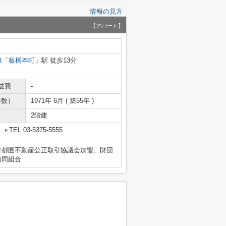
情報の見方
【アパート】
線
「
板橋本町
」駅 徒歩13分
益費
-
年数）
1971年 6月 ( 築55年 )
2階建
2
TEL:03-5375-5555
首都圏不動産公正取引協議会加盟、財団
協同組合