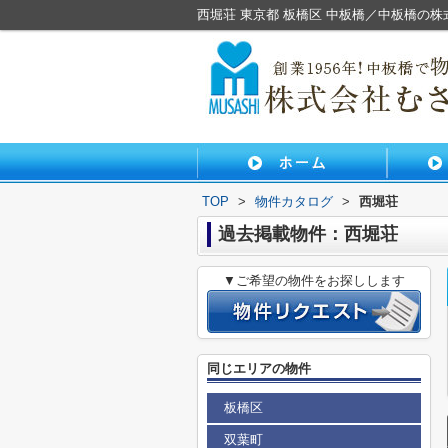
西堀荘 東京都 板橋区 中板橋／中板橋の
TOP
>
物件カタログ
>
西堀荘
過去掲載物件：西堀荘
▼ご希望の物件をお探しします
同じエリアの物件
板橋区
双葉町