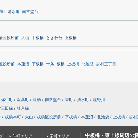
栄町
清水町
南常盤台
橋区役所前
大山
中板橋
ときわ台
上板橋
区役所前
本蓮沼
下板橋
十条
板橋
上板橋
北池袋
志村三丁目
弥生町
/
双葉町
/
板橋
/
南常盤台
/
栄町
/
清水町
/
滝野川
営三田線
/
埼京線
台
/
板橋本町
/
大山
/
板橋区役所前
/
下板橋
/
本蓮沼
/
北池袋
/
上板橋
/
志村
中板橋・東上線周辺の
グ
仲町エリア
栄町エリア