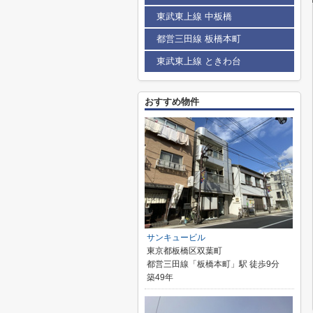
東武東上線 中板橋
都営三田線 板橋本町
東武東上線 ときわ台
おすすめ物件
サンキュービル
東京都板橋区双葉町
都営三田線「板橋本町」駅 徒歩9分
築49年