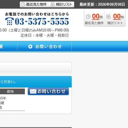
最終更新：2026年08月08日
00
00
件
件
最近見た物件
検討リスト
00（土曜と日曜のみAM10:00～PM6:00)
定休日：水曜・火曜・祝祭日
せください。
建物
55年
階建
造