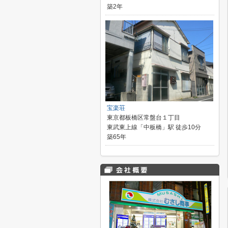
築2年
宝楽荘
東京都板橋区常盤台１丁目
東武東上線「中板橋」駅 徒歩10分
築65年