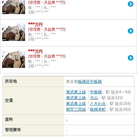
(管理費・共益費 ***円)
敷：***｜礼：***
1階 / *** / ***
***
万円
(管理費・共益費 ***円)
敷：***｜礼：***
1階 / *** / ***
***
万円
(管理費・共益費 ***円)
敷：***｜礼：***
1階 / *** / ***
所在地
東京都
板橋区
中板橋
東武東上線
「
中板橋
」駅 徒歩4～6分
東武東上線
「
大山
」駅 徒歩12分
交通
東武東上線
「
ときわ台
」駅 徒歩15分
都営三田線
「
板橋本町
」駅 徒歩16分
賃料
-
管理費等
-