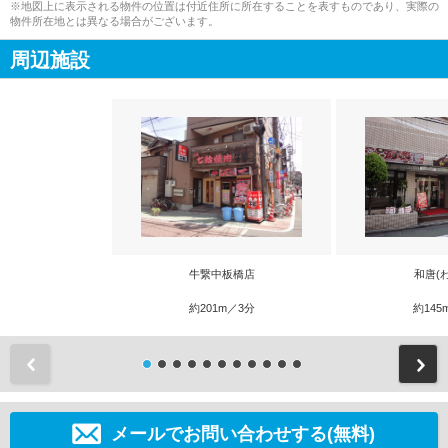
※地図上に表示される物件の位置は付近住所に所在することを表すものであり、実際の
物件所在地とは異なる場合がございます。
周辺施設
牛繋中板橋店
和唐(
約201m／3分
約145
前
メールでお問い合わせする(無料)