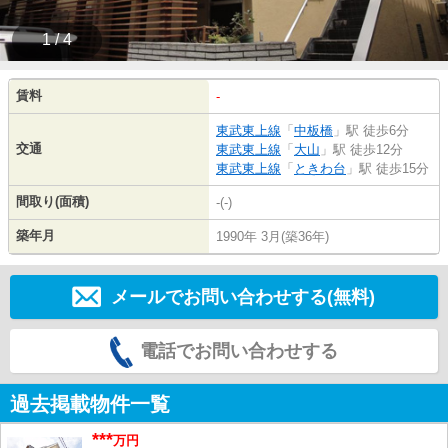
1 / 4
賃料
-
東武東上線
「
中板橋
」駅 徒歩6分
交通
東武東上線
「
大山
」駅 徒歩12分
東武東上線
「
ときわ台
」駅 徒歩15分
間取り(面積)
-(-)
築年月
1990年 3月(築36年)
メールでお問い合わせする(無料)
電話でお問い合わせする
過去掲載物件一覧
***
万円