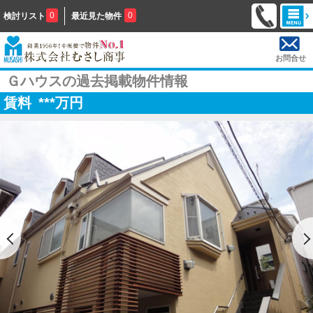
0
0
検討リスト
最近見た物件
お問合せ
Ｇハウスの過去掲載物件情報
賃料
***
万円