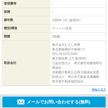
管理費等
-
面積
-
築年数
1988年 3月 (築38年)
種別/構造
アパート/木造
階建
2階建
株式会社むさし商事
東京都板橋区中板橋7-2
TEL:03-5375-5555
東京都知事 (17) 第290号
取扱会社
公益社団法人 東京都宅地建物取引
業協会
首都圏不動産公正取引協議会加盟
財団法人 東日本不動産流通機構
東京都不動産協同組合
情報の見方
メールでお問い合わせする(無料)