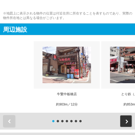
※地図上に表示される物件の位置は付近住所に所在することを表すものであり、実際の
物件所在地とは異なる場合がございます。
周辺施設
牛繋中板橋店
とり鉄（
約903m／12分
約853
前