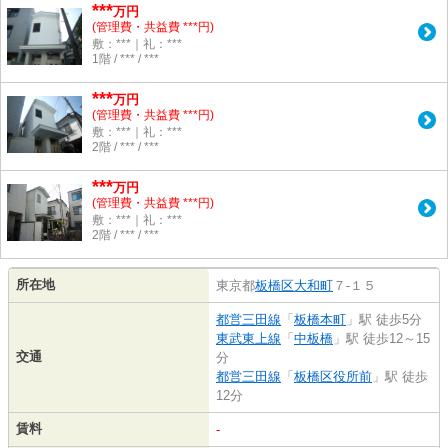
***
万円
(管理費・共益費 ***円)
敷：***｜礼：***
1階 / *** / ***
***
万円
(管理費・共益費 ***円)
敷：***｜礼：***
2階 / *** / ***
***
万円
(管理費・共益費 ***円)
敷：***｜礼：***
2階 / *** / ***
所在地
東京都
板橋区
大和町
７-１５
都営三田線
「
板橋本町
」駅 徒歩5分
東武東上線
「
中板橋
」駅 徒歩12～15
交通
分
都営三田線
「
板橋区役所前
」駅 徒歩
12分
賃料
-