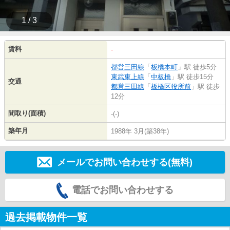
1 / 3
賃料
-
都営三田線
「
板橋本町
」駅 徒歩5分
東武東上線
「
中板橋
」駅 徒歩15分
交通
都営三田線
「
板橋区役所前
」駅 徒歩
12分
間取り(面積)
-(-)
築年月
1988年 3月(築38年)
メールでお問い合わせする(無料)
電話でお問い合わせする
過去掲載物件一覧