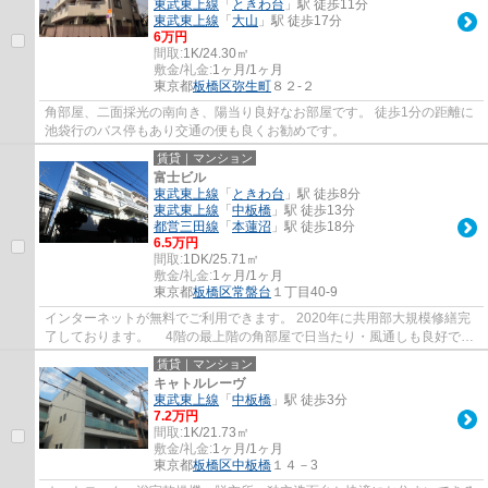
東武東上線
「
ときわ台
」駅 徒歩11分
東武東上線
「
大山
」駅 徒歩17分
6万円
間取:
1K/24.30㎡
敷金/礼金:
1ヶ月/1ヶ月
東京都
板橋区
弥生町
８２-２
角部屋、二面採光の南向き、陽当り良好なお部屋です。 徒歩1分の距離に
池袋行のバス停もあり交通の便も良くお勧めです。
賃貸｜マンション
富士ビル
東武東上線
「
ときわ台
」駅 徒歩8分
東武東上線
「
中板橋
」駅 徒歩13分
都営三田線
「
本蓮沼
」駅 徒歩18分
6.5万円
間取:
1DK/25.71㎡
敷金/礼金:
1ヶ月/1ヶ月
東京都
板橋区
常盤台
１丁目40-9
インターネットが無料でご利用できます。 2020年に共用部大規模修繕完
了しております。 4階の最上階の角部屋で日当たり・風通しも良好で
す。
賃貸｜マンション
キャトルレーヴ
東武東上線
「
中板橋
」駅 徒歩3分
7.2万円
間取:
1K/21.73㎡
敷金/礼金:
1ヶ月/1ヶ月
東京都
板橋区
中板橋
１４－3