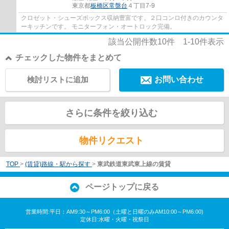
東京都
板橋区
常盤台
４丁目7-9
クロゼット・シューズボックス収納豊富です。２口コンロ付きのカウンタ
ーキッチンです。 モニターフォン・オートロック完備。
該当公開件数
10
件
1-10
件表示
チェックした物件をまとめて
検討リストに追加
お問い合わせ
さらに条件を絞り込む
物件リクエスト
TOP
>
(賃貸)路線・駅から探す
>
東武鉄道東武東上線の賃貸
ページトップに戻る
営業時間:平日：AM9:30～PM6:00（土曜と日曜のみAM10:00～PM6:00)
定休日:水曜・火曜・祝祭日