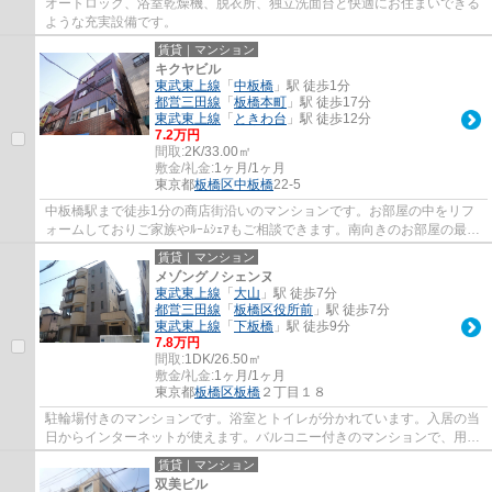
オートロック、浴室乾燥機、脱衣所、独立洗面台と快適にお住まいできる
ような充実設備です。
賃貸｜マンション
キクヤビル
東武東上線
「
中板橋
」駅 徒歩1分
都営三田線
「
板橋本町
」駅 徒歩17分
東武東上線
「
ときわ台
」駅 徒歩12分
7.2万円
間取:
2K/33.00㎡
敷金/礼金:
1ヶ月/1ヶ月
東京都
板橋区
中板橋
22-5
中板橋駅まで徒歩1分の商店街沿いのマンションです。お部屋の中をリフ
ォームしておりご家族やﾙｰﾑｼｪｱもご相談できます。南向きのお部屋の最上
階の角部屋で風通しや眺望も良好です。
賃貸｜マンション
メゾングノシェンヌ
東武東上線
「
大山
」駅 徒歩7分
都営三田線
「
板橋区役所前
」駅 徒歩7分
東武東上線
「
下板橋
」駅 徒歩9分
7.8万円
間取:
1DK/26.50㎡
敷金/礼金:
1ヶ月/1ヶ月
東京都
板橋区
板橋
２丁目１８
駐輪場付きのマンションです。浴室とトイレが分かれています。入居の当
日からインターネットが使えます。バルコニー付きのマンションで、用途
に合わせて使用できおすすめです。当社は...
賃貸｜マンション
双美ビル