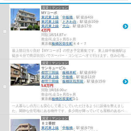
賃貸｜マンション
MYコーポ
東武東上線
「
中板橋
」駅 徒歩4分
東武東上線
「
ときわ台
」駅 徒歩10分
東武東上線
「
大山
」駅 徒歩17分
4万円
間取:
1K/14.87㎡
敷金/礼金:
1ヶ月/1ヶ月
東京都
板橋区
弥生町
４４－７
最上階日当り良好【MYコーポ】の空き予定募集です。東上線中板橋駅は
徒歩４分で商店街沿いでスーパー・コンビニへすぐ行けます。住み心地よ
い和室で安穏なひと時をお過ごし下さい。事...
賃貸｜マンション
サンキュービル
都営三田線
「
板橋本町
」駅 徒歩9分
東武東上線
「
中板橋
」駅 徒歩11分
都営三田線
「
板橋区役所前
」駅 徒歩15分
5.6万円
間取:
1R/16.00㎡
敷金/礼金:
1ヶ月/1ヶ月
東京都
板橋区
双葉町
3-1
一人暮らしの方にも安心して過ごしていただけるように設備を整えまし
た。閑静な住宅地にある物件です。多少雨が降っていても屋根のあるベラ
ンダなら洗濯物が干せます。靴の保管場所と...
賃貸｜マンション
８２番館
東武東上線
「
中板橋
」駅 徒歩7分