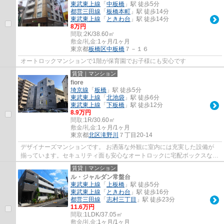
東武東上線
「
中板橋
」駅 徒歩5分
都営三田線
「
板橋本町
」駅 徒歩14分
東武東上線
「
ときわ台
」駅 徒歩14分
8万円
間取:
2K/38.60㎡
敷金/礼金:
1ヶ月/1ヶ月
東京都
板橋区
中板橋
７－１６
オートロックマンションで1階が保育園でお子様にも安心です
賃貸｜マンション
fiore
埼京線
「
板橋
」駅 徒歩5分
東武東上線
「
北池袋
」駅 徒歩6分
東武東上線
「
下板橋
」駅 徒歩12分
8.9万円
間取:
1R/30.60㎡
敷金/礼金:
1ヶ月/1ヶ月
東京都
北区
滝野川
７丁目20-14
デザイナーズマンションです。 お洒落な外観に室内には充実した設備が
揃っています。セキュリティ面も安心なオートロックに宅配ボックスなど
が揃い女性の方へもお勧めの物件です。
賃貸｜マンション
ル・ジャルダン常盤台
東武東上線
「
上板橋
」駅 徒歩5分
東武東上線
「
ときわ台
」駅 徒歩16分
都営三田線
「
志村三丁目
」駅 徒歩23分
11.6万円
間取:
1LDK/37.05㎡
敷金/礼金:
1ヶ月/1ヶ月