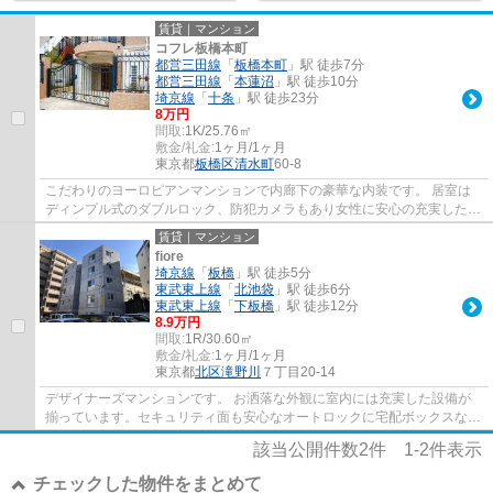
賃貸｜マンション
コフレ板橋本町
都営三田線
「
板橋本町
」駅 徒歩7分
都営三田線
「
本蓮沼
」駅 徒歩10分
埼京線
「
十条
」駅 徒歩23分
8万円
間取:
1K/25.76㎡
敷金/礼金:
1ヶ月/1ヶ月
東京都
板橋区
清水町
60-8
こだわりのヨーロピアンマンションで内廊下の豪華な内装です。 居室は
ディンプル式のダブルロック、防犯カメラもあり女性に安心の充実した設
備。 宅配ボックスにエレベーターもあるRC...
賃貸｜マンション
fiore
埼京線
「
板橋
」駅 徒歩5分
東武東上線
「
北池袋
」駅 徒歩6分
東武東上線
「
下板橋
」駅 徒歩12分
8.9万円
間取:
1R/30.60㎡
敷金/礼金:
1ヶ月/1ヶ月
東京都
北区
滝野川
７丁目20-14
デザイナーズマンションです。 お洒落な外観に室内には充実した設備が
揃っています。セキュリティ面も安心なオートロックに宅配ボックスなど
が揃い女性の方へもお勧めの物件です。
該当公開件数
2
件
1-2
件表示
チェックした物件をまとめて