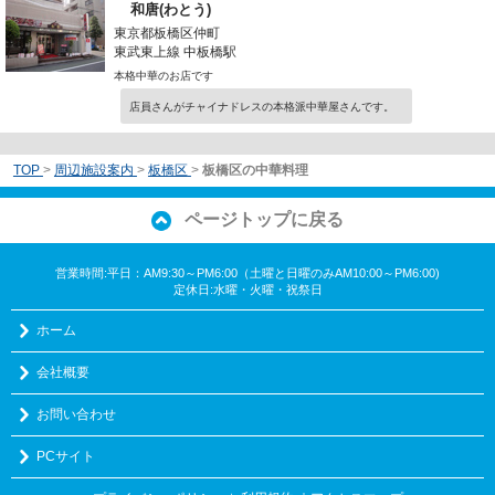
和唐(わとう)
東京都板橋区仲町
東武東上線 中板橋駅
本格中華のお店です
店員さんがチャイナドレスの本格派中華屋さんです。
TOP
>
周辺施設案内
>
板橋区
>
板橋区の中華料理
ページトップに戻る
営業時間:平日：AM9:30～PM6:00（土曜と日曜のみAM10:00～PM6:00)
定休日:水曜・火曜・祝祭日
ホーム
会社概要
お問い合わせ
PCサイト