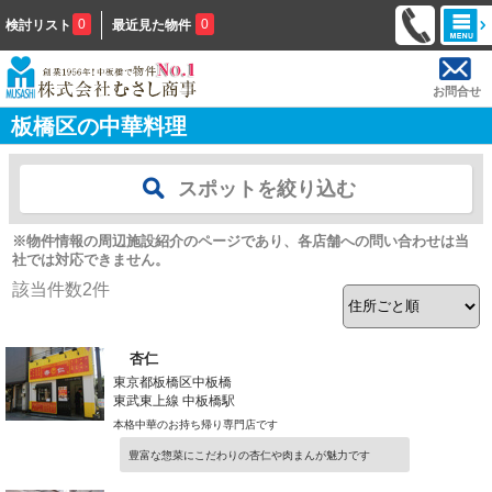
0
0
検討リスト
最近見た物件
お問合せ
板橋区の中華料理
スポットを絞り込む
※物件情報の周辺施設紹介のページであり、各店舗への問い合わせは当
社では対応できません。
該当件数
2
件
杏仁
東京都板橋区中板橋
東武東上線 中板橋駅
本格中華のお持ち帰り専門店です
豊富な惣菜にこだわりの杏仁や肉まんが魅力です