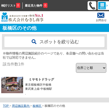
0
0
検討リスト
最近見た物件
お問合せ
板橋区のその他
スポットを絞り込む
※物件情報の周辺施設紹介のページであり、各店舗への問い合わせは当
社では対応できません。
該当件数
1
件
ミヤモトドラッグ
東京都板橋区中板橋
東武東上線 中板橋駅
-
TOP
>
周辺施設案内
>
板橋区
>
板橋区のその他