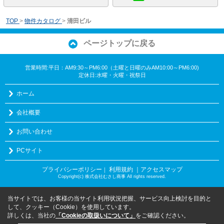
TOP
>
物件カタログ
>
清田ビル
ページトップに戻る
営業時間:平日：AM9:30～PM6:00（土曜と日曜のみAM10:00～PM6:00)
定休日:水曜・火曜・祝祭日
ホーム
会社概要
お問い合わせ
PCサイト
プライバシーポリシー
利用規約
｜アクセスマップ
｜
Copyright(c) 株式会社むさし商事 All rights reserved.
当サイトでは、お客様の当サイト利用状況把握、サービス向上検討を目的と
して、クッキー（Cookie）を使用しています。
詳しくは、当社の
「Cookieの取扱いについて」
をご確認ください。