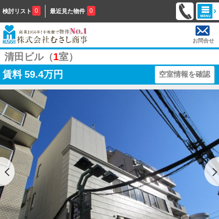
0
0
検討リスト
最近見た物件
お問合せ
清田ビル（
1
室）
賃料
59.4万円
空室情報を確認