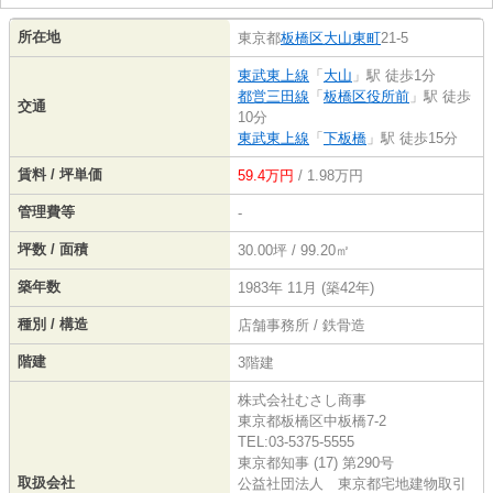
所在地
東京都
板橋区
大山東町
21-5
東武東上線
「
大山
」駅 徒歩1分
都営三田線
「
板橋区役所前
」駅 徒歩
交通
10分
東武東上線
「
下板橋
」駅 徒歩15分
賃料 / 坪単価
59.4万円
/ 1.98万円
管理費等
-
坪数 / 面積
30.00坪 / 99.20㎡
築年数
1983年 11月 (築42年)
種別 / 構造
店舗事務所 / 鉄骨造
階建
3階建
株式会社むさし商事
東京都板橋区中板橋7-2
TEL:03-5375-5555
東京都知事 (17) 第290号
取扱会社
公益社団法人 東京都宅地建物取引