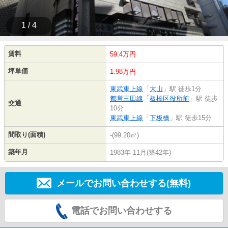
1 / 4
賃料
59.4万円
坪単価
1.98万円
東武東上線
「
大山
」駅 徒歩1分
都営三田線
「
板橋区役所前
」駅 徒歩
交通
10分
東武東上線
「
下板橋
」駅 徒歩15分
間取り(面積)
-(99.20㎡)
築年月
1983年 11月(築42年)
メールでお問い合わせする(無料)
電話でお問い合わせする