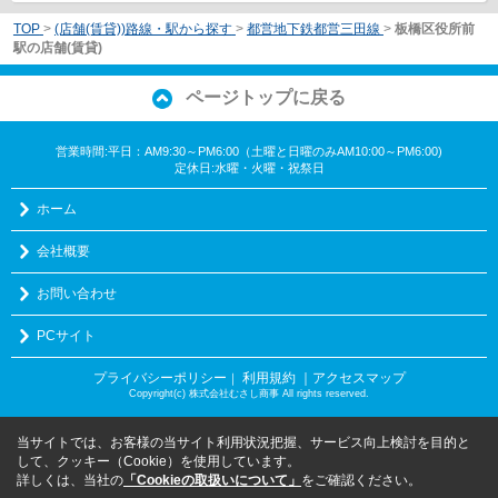
TOP
>
(店舗(賃貸))路線・駅から探す
>
都営地下鉄都営三田線
>
板橋区役所前
駅の店舗(賃貸)
ページトップに戻る
営業時間:平日：AM9:30～PM6:00（土曜と日曜のみAM10:00～PM6:00)
定休日:水曜・火曜・祝祭日
ホーム
会社概要
お問い合わせ
PCサイト
プライバシーポリシー
利用規約
｜アクセスマップ
｜
Copyright(c) 株式会社むさし商事 All rights reserved.
当サイトでは、お客様の当サイト利用状況把握、サービス向上検討を目的と
して、クッキー（Cookie）を使用しています。
詳しくは、当社の
「Cookieの取扱いについて」
をご確認ください。