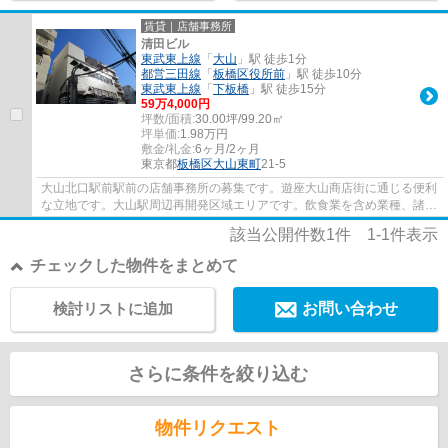
賃貸｜店舗事務所
清田ビル
東武東上線
「
大山
」駅 徒歩1分
都営三田線
「
板橋区役所前
」駅 徒歩10分
東武東上線
「
下板橋
」駅 徒歩15分
59
万
4,000
円
坪数/面積:
30.00坪/99.20㎡
坪単価:
1.98
万円
敷金/礼金:
6ヶ月/2ヶ月
東京都
板橋区
大山東町
21-5
大山北口駅前駅前の店舗事務所の募集です。遊座大山商店街に通じる便利
な立地です。大山駅周辺再開発区域エリアです。飲食業を含め業種、諸条
件お問合せ下さい。※2025年12月中旬室内完...
該当公開件数
1
件
1-1
件表示
チェックした物件をまとめて
検討リストに追加
お問い合わせ
さらに条件を絞り込む
物件リクエスト