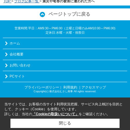
TOP
>
ブログ記事一覧
>
震災や竜巻の被害に遭われた方へ
ページトップに戻る
営業時間:平日：AM9:30～PM6:00（土曜と日曜のみAM10:00～PM6:00)
定休日:水曜・火曜・祝祭日
ホーム
会社概要
お問い合わせ
PCサイト
プライバシーポリシー
利用規約
｜アクセスマップ
｜
Copyright(c) 株式会社むさし商事 All rights reserved.
当サイトでは、お客様の当サイト利用状況把握、サービス向上検討を目的と
して、クッキー（Cookie）を使用しています。
詳しくは、当社の
「Cookieの取扱いについて」
をご確認ください。
閉じる