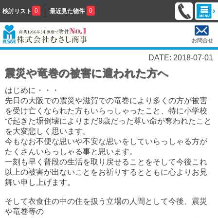
0
0
検討リスト
最近見た物件
お問合せ
DATE: 2018-07-01
震災や竜巻の被害に遭われた方へ
はじめに・・・
先日の大阪での震災や滋賀での竜巻により多くの方が被害
を受け亡くなられた方もいらっしゃったこと、特に小学校
で起きた塀倒壊によりまだ9歳だった
尊い命が奪われたこと
を大変悲しく思います。
今もなお不便な思いや不安な思いをしていらっしゃる方が
たくさんいらっしゃる事と思います。
一刻も早く普段の生活を取り戻せることをそして今後これ
以上の被害が出ないことをお祈りするとともに心よりお見
舞い申し上げます。
そして衣食住の中の住を扱う立場の人間として今後、震災
や竜巻等の