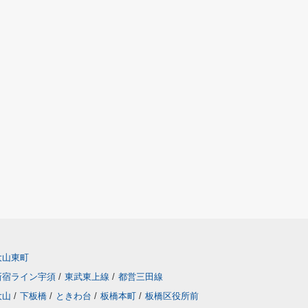
大山東町
新宿ライン宇須
/
東武東上線
/
都営三田線
大山
/
下板橋
/
ときわ台
/
板橋本町
/
板橋区役所前