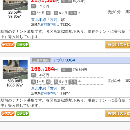
21
1,568
万
円
16,274円
管・共
0.71
万円
坪
徒歩1分
築
29.59坪
3ヶ月
-
0ヶ月
-/-
敷
保
礼
償/敷
97.85㎡
東北本線
「
古河
」駅
茨城県
古河市
本町
１丁目2-1
駅前のテナント募集です。各区画1階2階地下あり。現在テナントに美容院
中）等入居しています。
アプリKOGA
店舗事務所
166
164
万
円
276,694円
管・共
0.33
万円
坪
徒歩1分
築
503.08坪
3ヶ月
-
0ヶ月
-/-
敷
保
礼
償/敷
1663.07㎡
東北本線
「
古河
」駅
茨城県
古河市
本町
１丁目2-1
駅前のテナント募集です。各区画1階2階地下あり。現在テナントに美容院
中）等入居しています。