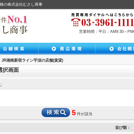
板橋の株式会社むさし商事
営業時間：平日：AM9:30～PM6:
JR湘南新宿ライン宇須の店舗(賃貸)
選択画面
む
5
件が該当
並び順：