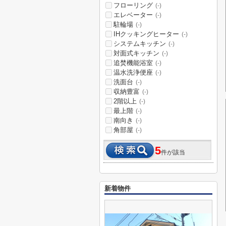
フローリング
(-)
エレベーター
(-)
駐輪場
(-)
IHクッキングヒーター
(-)
システムキッチン
(-)
対面式キッチン
(-)
追焚機能浴室
(-)
温水洗浄便座
(-)
洗面台
(-)
収納豊富
(-)
2階以上
(-)
最上階
(-)
南向き
(-)
角部屋
(-)
5
件が該当
新着物件