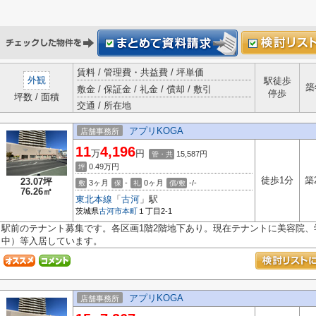
賃料 / 管理費・共益費 / 坪単価
外観
駅徒歩
築
敷金 / 保証金 / 礼金 / 償却 / 敷引
停歩
坪数 / 面積
交通 / 所在地
アプリKOGA
店舗事務所
11
4,196
万
円
15,587円
管・共
0.49
万円
坪
徒歩1分
築
23.07坪
3ヶ月
-
0ヶ月
-/-
敷
保
礼
償/敷
76.26㎡
東北本線
「
古河
」駅
茨城県
古河市
本町
１丁目2-1
駅前のテナント募集です。各区画1階2階地下あり。現在テナントに美容院
中）等入居しています。
アプリKOGA
店舗事務所