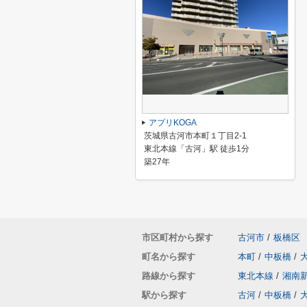
アプリKOGA
茨城県古河市本町１丁目2-1
東北本線「古河」駅 徒歩1分
築27年
市区町村から探す
古河市
/
板橋区
町名から探す
本町
/
中板橋
/
路線から探す
東北本線
/
湘南
駅から探す
古河
/
中板橋
/