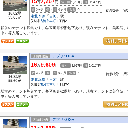
15
7,267
万
円
9,251円
0.94
万円
管・共
坪
3ヶ月
-
0ヶ月
-/-
敷
保
礼
償/敷
徒歩1分
築
16.82坪
東北本線
「
古河
」駅
55.63㎡
茨城県
古河市
本町
１丁目2-1
駅前のテナント募集です。各区画1階2階地下あり。現在テナントに美容院
中）等入居しています。
アプリKOGA
店舗事務所
16
9,609
万
円
9,977円
1.01
万円
管・共
坪
3ヶ月
-
0ヶ月
-/-
敷
保
礼
償/敷
徒歩1分
築
16.82坪
東北本線
「
古河
」駅
55.60㎡
茨城県
古河市
本町
１丁目2-1
駅前のテナント募集です。各区画1階2階地下あり。現在テナントに美容院
中）等入居しています。
アプリKOGA
店舗事務所