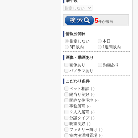
築年数
5
件が該当
情報公開日
指定しない
本日
3日以内
1週間以内
画像・動画あり
画像あり
動画あり
パノラマあり
こだわり条件
ペット相談
(-)
陽当り良好
(-)
閑静な住宅地
(-)
事務所可
(-)
２人入居可
(-)
分譲タイプ
(-)
眺望良好
(-)
ファミリー向け
(-)
室内洗濯機置場
(-)