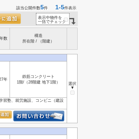
5
1-5
該当公開件数
件
件表示
表示中物件を
一括でチェック
構造
年数
所在階 / （階建）
鉄筋コンクリート
27年
1階/（28階建 地下1階）
選択
▼
、学習塾、就労施設、コンビニ（建設