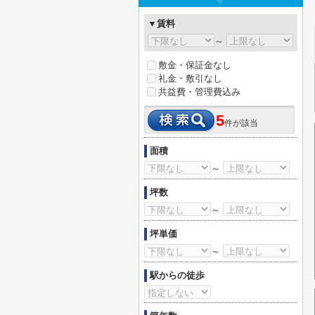
▼賃料
～
敷金・保証金なし
礼金・敷引なし
共益費・管理費込み
5
件が該当
面積
～
坪数
～
坪単価
～
駅からの徒歩