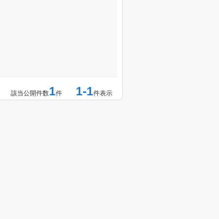
1
1-1
該当公開件数
件
件表示