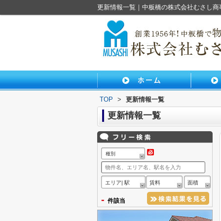
更新情報一覧｜中板橋の株式会社むさし商
TOP
>
更新情報一覧
更新情報一覧
種別
エリア| 駅
賃料
面積
-
件該当