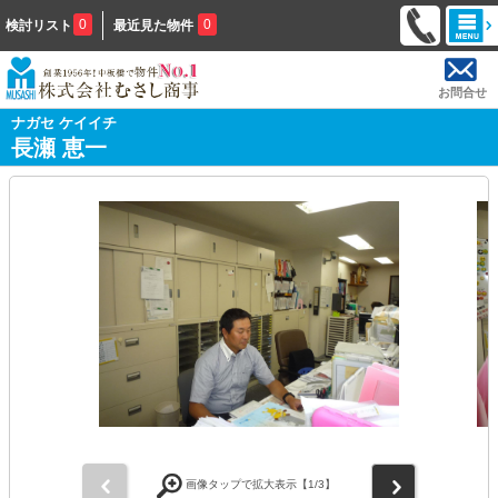
0
0
検討リスト
最近見た物件
お問合せ
ナガセ ケイイチ
長瀬 恵一
前
次
画像タップで拡大表示【
1
/3】